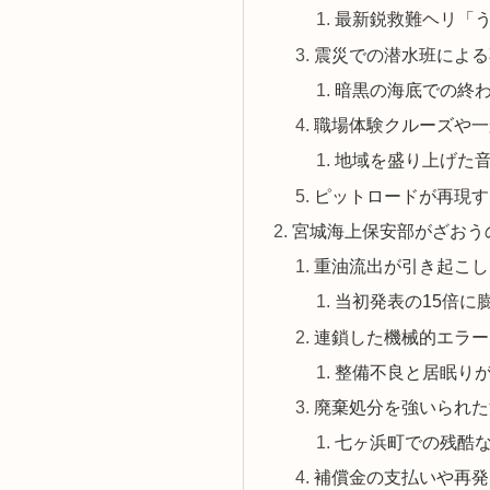
最新鋭救難ヘリ「
震災での潜水班による
暗黒の海底での終
職場体験クルーズや一
地域を盛り上げた
ピットロードが再現す
宮城海上保安部がざおう
重油流出が引き起こし
当初発表の15倍に
連鎖した機械的エラー
整備不良と居眠り
廃棄処分を強いられた
七ヶ浜町での残酷
補償金の支払いや再発