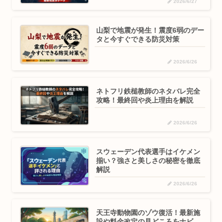
2026/6/27
山梨で地震が発生！震度6弱のデー
タと今すぐできる防災対策
2026/6/26
ネトフリ鉄槌教師のネタバレ完全
攻略！最終回や炎上理由を解説
2026/6/26
スウェーデン代表選手はイケメン
揃い？強さと美しさの秘密を徹底
解説
2026/6/26
天王寺動物園のゾウ復活！最新施
設や料金改定の見どころをナビ