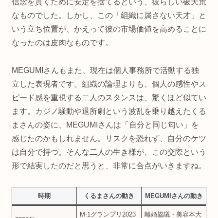
信念を貫くために安定を捨てるという、彼らしい破天荒
なものでした。しかし、この「組織に属さない天才」と
いう立ち位置が、かえって彼の市場価値を高めることに
なったのは皮肉なものです。
MEGUMIさんもまた、現在は個人事務所で活動する独
立した表現者です。組織の論理よりも、個人の感性やス
ピード感を重視する二人のスタンスは、驚くほど似てい
ます。カジノ騒動や退所劇という波乱を乗り越えたくる
まさんの姿に、MEGUMIさんは「自分と同じ匂い」を
感じたのかもしれません。リスクを恐れず、自分のケツ
は自分で持つ。そんな二人の生き様が、この交際という
形で結実したのだと思うと、非常に合点がいきますね。
時期
くるまさんの動き
MEGUMIさんの動き
M-1グランプリ2023
離婚協議・美容本大