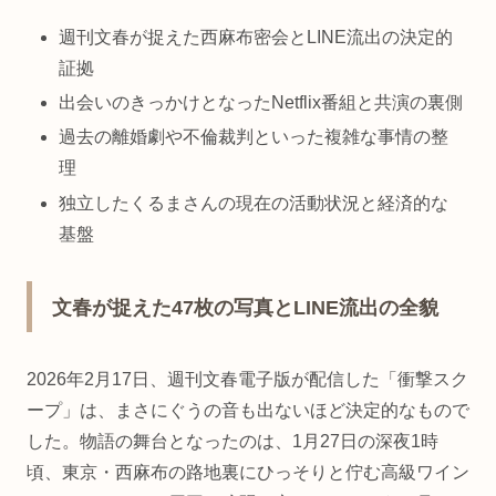
週刊文春が捉えた西麻布密会とLINE流出の決定的
証拠
出会いのきっかけとなったNetflix番組と共演の裏側
過去の離婚劇や不倫裁判といった複雑な事情の整
理
独立したくるまさんの現在の活動状況と経済的な
基盤
文春が捉えた47枚の写真とLINE流出の全貌
2026年2月17日、週刊文春電子版が配信した「衝撃スク
ープ」は、まさにぐうの音も出ないほど決定的なもので
した。物語の舞台となったのは、1月27日の深夜1時
頃、東京・西麻布の路地裏にひっそりと佇む高級ワイン