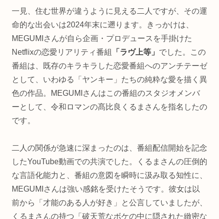
一見、住む世界が違うように見える二人ですが、その運
命的な出会いは2024年末に遡ります。きっかけは、
MEGUMIさんが自ら企画・プロデュースを手掛けた
Netflixの恋愛リアリティ番組
「ラヴ上等」
でした。この
番組は、既存のキラキラした恋愛番組へのアンチテーゼ
として、いわゆる「ヤンキー」たちの純粋な愛を描く異
色の作品。MEGUMIさんはこの番組のスタジオメンバ
ーとして、令和ロマンの髙比良くるまさんを指名したの
です。
二人の関係が急速に深まったのは、番組配信開始を記念
したYouTube動画での共演でした。くるまさんの圧倒的
な言語化能力と、番組の意図を瞬時に汲み取る知性に、
MEGUMIさんは強い感銘を受けたそうです。彼女は以
前から「才能のある人が好き」と公言していましたが、
くるまさんの持つ「破天荒なボケの中に隠された緻密な