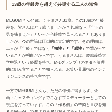
13歳の年齢差を超えて共鳴する二人の知性
MEGUMIさん44歳、くるまさん31歳。この13歳の年齢
差を、皆さんはどう感じましたか？ 以前なら「年下の
男を捕まえた」といった色眼鏡で見られることもありま
したが、今の世論は圧倒的に肯定的です。その理由は、
二人が「年齢」ではなく
「知性」と「感性」
で繋がって
いることが明白だからです。くるまさんは、慶應義塾大
学中退という経歴を持ち、M-1グランプリのネタも論理
的に組み立てることで知られる、お笑い界屈指のインテ
リジェンスの持ち主です。
一方でMEGUMIさんも、ただの俳優に留まらず、企
画・キャスティングまでこなすプロデューサーとしての
視点を持っています。この「作る側」の苦悩と喜びを知
る者同士が、13年の時を飛び越えて惹かれ合ったの