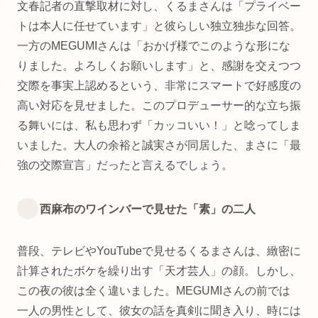
文春記者の直撃取材に対し、くるまさんは「プライベー
トは本人に任せています」と彼らしい独立独歩な回答。
一方のMEGUMIさんは「おかげ様でこのような形にな
りました。よろしくお願いします」と、感謝を交えつつ
交際を事実上認めるという、非常にスマートで好感度の
高い対応を見せました。このプロデューサー的な立ち振
る舞いには、私も思わず「カッコいい！」と唸ってしま
いました。大人の余裕と誠実さが同居した、まさに「最
強の交際宣言」だったと言えるでしょう。
西麻布のワインバーで見せた「素」の二人
普段、テレビやYouTubeで見せるくるまさんは、緻密に
計算されたボケを繰り出す「天才芸人」の顔。しかし、
この夜の彼は全く違いました。MEGUMIさんの前では
一人の男性として、彼女の話を真剣に聞き入り、時には