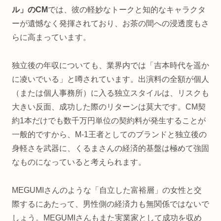
ル」のCM
では、彼の軽妙なトークと知的なキャラクタ
ーが遺憾なく発揮されており、お茶の間への浸透度もさ
らに高まっています。
独立後の年収についても、業界内では「吉本時代を遥か
に凌いでいる」と噂されています。出演料の全額が個人
（または個人事務所）に入る独立スタイルは、リスクも
大きい反面、成功した際のリターンは莫大です。CM契
約1本だけでも数千万円単位の契約料が発生することが
一般的ですから、M-1王者としてのブランドと独立後の
身軽さを武器に、くるまさんの経済的基盤は極めて強固
なものになっていると考えられます。
MEGUMIさんのような「自立した富裕層」の女性と交
際するにあたって、男性側の経済力も無関係ではないで
しょう。MEGUMIさんもまた実業家として成功を収め