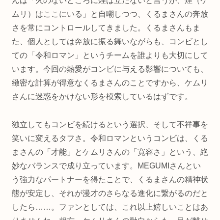
んは「火のないところに煙は立たないと言うが、煙（ケ
ムリ）はここにいる」と自嘲しつつ、くるまさんの奔放
さを常にコントロールしてきました。くるまさんもま
た、個人としては奔放に振る舞いながらも、コンビとし
ての「令和ロマン」というチームを誰よりも大切にして
います。今回の熱愛がコンビに与える影響についても、
緻密な計算が得意なくるまさんのことですから、ケムリ
さんに迷惑をかけない形を模索しているはずです。
独立してもコンビを続けるという選択、そして不祥事を
笑いに変えるタフさ。令和ロマンというコンビは、くる
まさんの「才能」とケムリさんの「寛容さ」という、絶
妙なバランスで成り立っています。MEGUMIさんとい
う強力なパートナーを得たことで、くるまさんの精神状
態が安定し、それが漫才のさらなる進化に繋がるのだと
したら……。ファンとしては、これ以上嬉しいことはあ