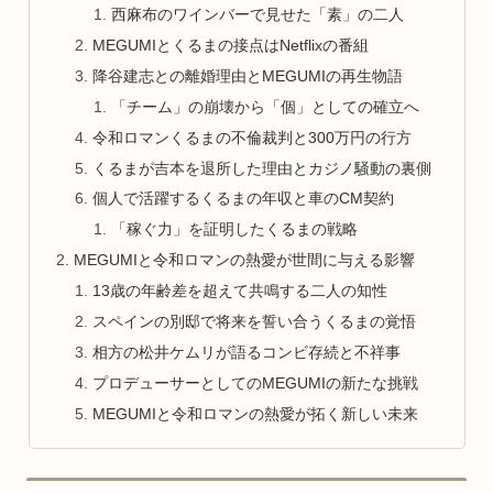
西麻布のワインバーで見せた「素」の二人
MEGUMIとくるまの接点はNetflixの番組
降谷建志との離婚理由とMEGUMIの再生物語
「チーム」の崩壊から「個」としての確立へ
令和ロマンくるまの不倫裁判と300万円の行方
くるまが吉本を退所した理由とカジノ騒動の裏側
個人で活躍するくるまの年収と車のCM契約
「稼ぐ力」を証明したくるまの戦略
MEGUMIと令和ロマンの熱愛が世間に与える影響
13歳の年齢差を超えて共鳴する二人の知性
スペインの別邸で将来を誓い合うくるまの覚悟
相方の松井ケムリが語るコンビ存続と不祥事
プロデューサーとしてのMEGUMIの新たな挑戦
MEGUMIと令和ロマンの熱愛が拓く新しい未来