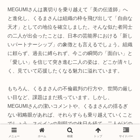
MEGUMIさんは裏切りを乗り越えて「美の伝道師」へ
と進化し、くるまさんは組織の枠を飛び出して「自由な
天才」としての地位を確立しました。そんな似た者同士
の二人が出会ったことは、日本の芸能界における「新し
いパートナーシップ」の象徴とも言えるでしょう。組織
に頼らず、過去に縛られず、今この瞬間の「面白い」と
「愛しい」を信じて突き進む二人の姿は、どこか清々し
く、見ていて応援したくなる魅力に溢れています。
もちろん、くるまさんの不倫裁判の行方や、世間の厳し
い目など、課題はまだ残っています。しかし、
MEGUMIさんの潔いコメントや、くるまさんの揺るぎ
ない戦略眼があれば、それらすらも乗り越えていくこと
でしょう。スペインの別邸での休日を経て、二人がどの
ような新しい発表をしてくれるのか。結婚という形なの
メニュー
ホーム
検索
トップ
サイドバー