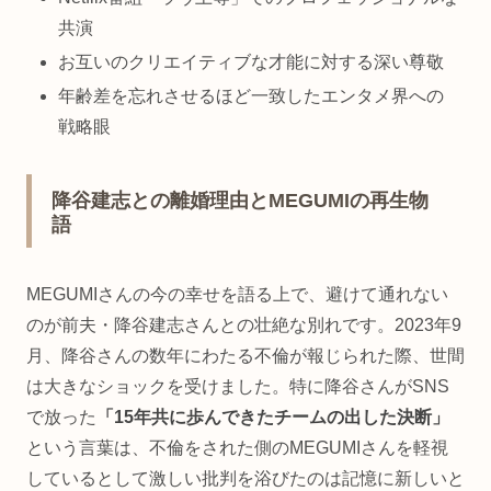
共演
お互いのクリエイティブな才能に対する深い尊敬
年齢差を忘れさせるほど一致したエンタメ界への
戦略眼
降谷建志との離婚理由とMEGUMIの再生物
語
MEGUMIさんの今の幸せを語る上で、避けて通れない
のが前夫・降谷建志さんとの壮絶な別れです。2023年9
月、降谷さんの数年にわたる不倫が報じられた際、世間
は大きなショックを受けました。特に降谷さんがSNS
で放った
「15年共に歩んできたチームの出した決断」
という言葉は、不倫をされた側のMEGUMIさんを軽視
しているとして激しい批判を浴びたのは記憶に新しいと