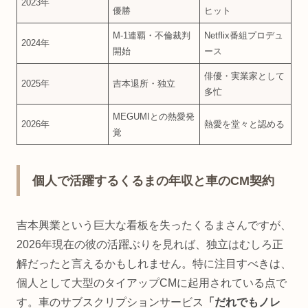
2023年
優勝
ヒット
M-1連覇・不倫裁判
Netflix番組プロデュ
2024年
開始
ース
俳優・実業家として
2025年
吉本退所・独立
多忙
MEGUMIとの熱愛発
2026年
熱愛を堂々と認める
覚
個人で活躍するくるまの年収と車のCM契約
吉本興業という巨大な看板を失ったくるまさんですが、
2026年現在の彼の活躍ぶりを見れば、独立はむしろ正
解だったと言えるかもしれません。特に注目すべきは、
個人として大型のタイアップCMに起用されている点で
す。車のサブスクリプションサービス
「だれでもノレ