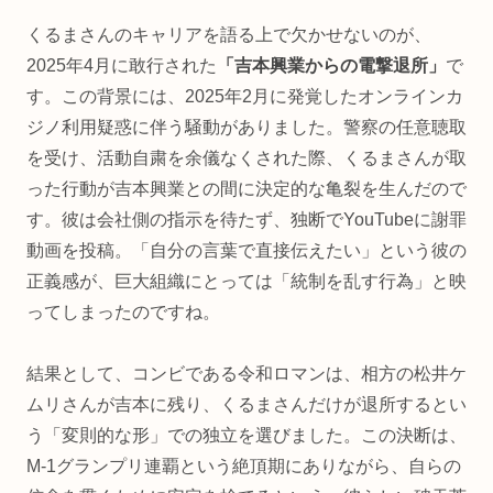
くるまさんのキャリアを語る上で欠かせないのが、
2025年4月に敢行された
「吉本興業からの電撃退所」
で
す。この背景には、2025年2月に発覚したオンラインカ
ジノ利用疑惑に伴う騒動がありました。警察の任意聴取
を受け、活動自粛を余儀なくされた際、くるまさんが取
った行動が吉本興業との間に決定的な亀裂を生んだので
す。彼は会社側の指示を待たず、独断でYouTubeに謝罪
動画を投稿。「自分の言葉で直接伝えたい」という彼の
正義感が、巨大組織にとっては「統制を乱す行為」と映
ってしまったのですね。
結果として、コンビである令和ロマンは、相方の松井ケ
ムリさんが吉本に残り、くるまさんだけが退所するとい
う「変則的な形」での独立を選びました。この決断は、
M-1グランプリ連覇という絶頂期にありながら、自らの