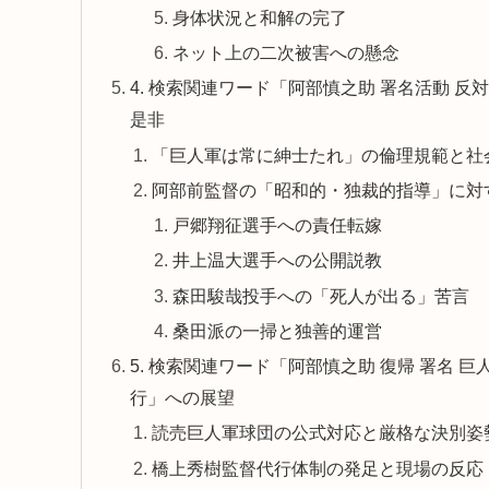
身体状況と和解の完了
ネット上の二次被害への懸念
4. 検索関連ワード「阿部慎之助 署名活動 反
是非
「巨人軍は常に紳士たれ」の倫理規範と社
阿部前監督の「昭和的・独裁的指導」に対
戸郷翔征選手への責任転嫁
井上温大選手への公開説教
森田駿哉投手への「死人が出る」苦言
桑田派の一掃と独善的運営
5. 検索関連ワード「阿部慎之助 復帰 署名 
行」への展望
読売巨人軍球団の公式対応と厳格な決別姿
橋上秀樹監督代行体制の発足と現場の反応