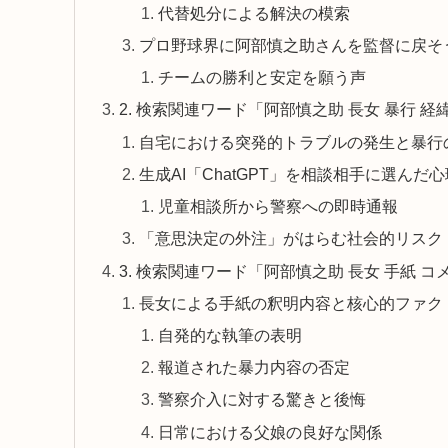
代替処分による解決の模索
プロ野球界に阿部慎之助さんを監督に戻そ
チームの勝利と安定を願う声
2. 検索関連ワード「阿部慎之助 長女 暴行 経
自宅における突発的トラブルの発生と暴行
生成AI「ChatGPT」を相談相手に選んだ
児童相談所から警察への即時通報
「意思決定の外注」がはらむ社会的リスク
3. 検索関連ワード「阿部慎之助 長女 手紙 
長女による手紙の釈明内容と核心的ファク
自発的な執筆の表明
報道された暴力内容の否定
警察介入に対する驚きと後悔
日常における父娘の良好な関係