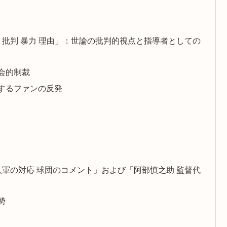
対 批判 暴力 理由」：世論の批判的視点と指導者としての
会的制裁
するファンの反発
巨人軍の対応 球団のコメント」および「阿部慎之助 監督代
勢