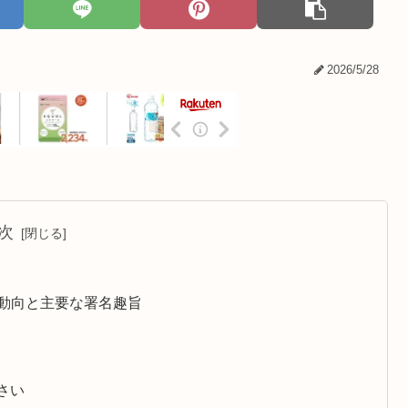
2026/5/28
次
の動向と主要な署名趣旨
さい