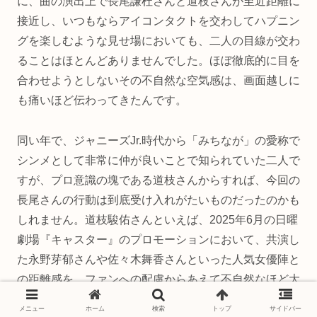
に、曲の演出上で長尾謙杜さんと道枝さんが至近距離に
接近し、いつもならアイコンタクトを交わしてハプニン
グを楽しむような見せ場においても、二人の目線が交わ
ることはほとんどありませんでした。ほぼ徹底的に目を
合わせようとしないその不自然な空気感は、画面越しに
も痛いほど伝わってきたんです。
同い年で、ジャニーズJr.時代から「みちなが」の愛称で
シンメとして非常に仲が良いことで知られていた二人で
すが、プロ意識の塊である道枝さんからすれば、今回の
長尾さんの行動は到底受け入れがたいものだったのかも
しれません。道枝駿佑さんといえば、2025年6月の日曜
劇場『キャスター』のプロモーションにおいて、共演し
た永野芽郁さんや佐々木舞香さんといった人気女優陣と
の距離感を、ファンへの配慮からあえて不自然なほど大
きく空けて並び、「ノースキャンダルを徹底する鉄壁の
メニュー
ホーム
検索
トップ
サイドバー