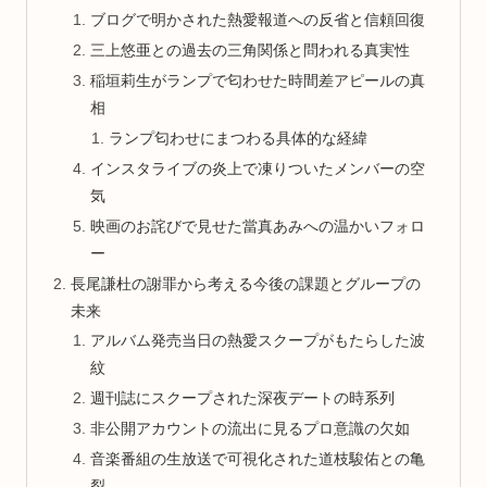
ブログで明かされた熱愛報道への反省と信頼回復
三上悠亜との過去の三角関係と問われる真実性
稲垣莉生がランプで匂わせた時間差アピールの真
相
ランプ匂わせにまつわる具体的な経緯
インスタライブの炎上で凍りついたメンバーの空
気
映画のお詫びで見せた當真あみへの温かいフォロ
ー
長尾謙杜の謝罪から考える今後の課題とグループの
未来
アルバム発売当日の熱愛スクープがもたらした波
紋
週刊誌にスクープされた深夜デートの時系列
非公開アカウントの流出に見るプロ意識の欠如
音楽番組の生放送で可視化された道枝駿佑との亀
裂