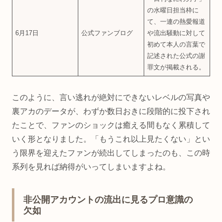
の水曜日担当枠に
て、一連の熱愛報道
6月17日
公式ファンブログ
や流出騒動に対して
初めて本人の言葉で
記述された公式の謝
罪文が掲載される。
このように、言い逃れが絶対にできないレベルの写真や
裏アカのデータが、わずか数日おきに段階的に投下され
たことで、ファンのショックは癒える間もなく累積して
いく形となりました。「もうこれ以上見たくない」とい
う限界を迎えたファンが続出してしまったのも、この時
系列を見れば納得がいってしまいますよね。
非公開アカウントの流出に見るプロ意識の
欠如