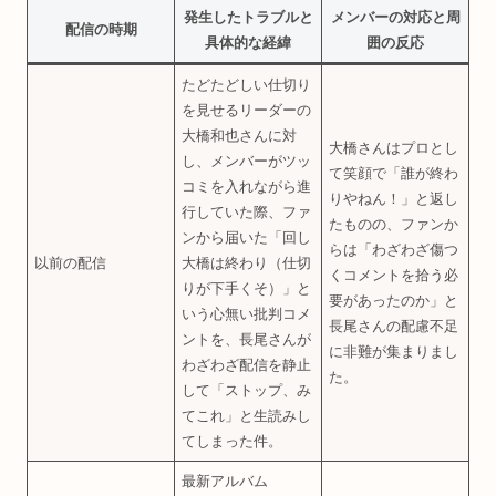
発生したトラブルと
メンバーの対応と周
配信の時期
具体的な経緯
囲の反応
たどたどしい仕切り
を見せるリーダーの
大橋和也さんに対
大橋さんはプロとし
し、メンバーがツッ
て笑顔で「誰が終わ
コミを入れながら進
りやねん！」と返し
行していた際、ファ
たものの、ファンか
ンから届いた「回し
らは「わざわざ傷つ
以前の配信
大橋は終わり（仕切
くコメントを拾う必
りが下手くそ）」と
要があったのか」と
いう心無い批判コメ
長尾さんの配慮不足
ントを、長尾さんが
に非難が集まりまし
わざわざ配信を静止
た。
して「ストップ、み
てこれ」と生読みし
てしまった件。
最新アルバム