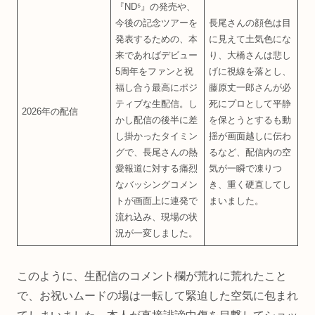
『ND⁵』の発売や、
今後の記念ツアーを
長尾さんの顔色は目
発表するための、本
に見えて土気色にな
来であればデビュー
り、大橋さんは悲し
5周年をファンと祝
げに視線を落とし、
福し合う最高にポジ
藤原丈一郎さんが必
ティブな生配信。し
死にプロとして平静
2026年の配信
かし配信の後半に差
を保とうとするも動
し掛かったタイミン
揺が画面越しに伝わ
グで、長尾さんの熱
るなど、配信内の空
愛報道に対する痛烈
気が一瞬で凍りつ
なバッシングコメン
き、重く硬直してし
トが画面上に連発で
まいました。
流れ込み、現場の状
況が一変しました。
このように、生配信のコメント欄が荒れに荒れたこと
で、お祝いムードの場は一転して緊迫した空気に包まれ