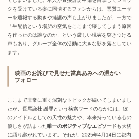
てしまいました。本人が直接誹謗中傷を目撃してショッ
クを受けている姿に同情するファンからは、悪質ユーザ
ーを通報する動きや擁護の声も上がりましたが、一方で
「生配信という場所の空気をここまで壊してしまう原因
を作ったのは誰なのか」という厳しい現実を突きつける
声もあり、グループ全体の活動に大きな影を落としてい
ます。
映画のお詫びで見せた當真あみへの温かい
フォロー
ここまで非常に重く深刻なトピックが続いてしまいまし
たが、長尾謙杜 謝罪という検索ワードのなかには、彼
のアイドルとしての天性の魅力や、本来持っている心の
優しさが詰まった
唯一のポジティブなエピソード
も大切
に語り継がれています。それが、2025年4月14日に都内