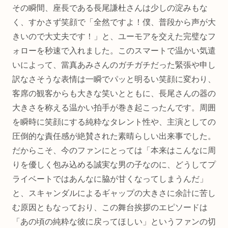
その瞬間、座長である長尾謙杜さんは少しの淀みもな
く、すかさず笑顔で「全然ですよ！僕、普段から声が大
きいので大丈夫です！」と、ユーモアを交えた完璧なフ
ォローを秒速で入れました。このスマートで温かい気遣
いによって、當真あみさんのガチガチだった緊張や申し
訳なさそうな表情は一瞬でパッと明るい笑顔に変わり、
客席の観客からも大きな笑いとともに、長尾さんの器の
大きさを称える温かい拍手が巻き起こったんです。周囲
を瞬時に笑顔にする純粋なタレント性や、主演としての
圧倒的な責任感が絶賛された素晴らしい出来事でした。
だからこそ、今のファンにとっては「本来はこんなに周
りを優しく包み込める誠実な男の子なのに、どうしてプ
ライベートではあんなに脇が甘くなってしまうんだ」
と、スキャンダルによるギャップの大きさに余計に苦し
む原因ともなっており、この舞台挨拶のエピソードは
「あの頃の純粋な彼に戻ってほしい」というファンの切