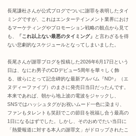
長尾謙杜さんが公式ブログでついに謝罪を表明したタイ
ミングですが、これはエンターテインメント業界におけ
るマーケティングやプロモーション戦略の観点から見て
も、
「これ以上ない最悪のタイミング」
と言わざるを得
ない悲劇的なスケジュールとなってしまいました。
長尾さんが謝罪ブログを投稿した2026年6月17日という
日は、なにわ男子のCDデビュー5周年を華々しく飾
る、彼らにとって記念碑的な最新アルバム『ND⁵』（エ
ヌディーファイブ）のまさに発売日当日だったんです。
本来であれば、朝から地上波の電波をジャックし、
SNSではハッシュタグがお祝いムード一色に染まり、
ファンもタレントも笑顔でこの節目を祝福し合う最高の
1日になるはずでした。しかし、そのおめでたい当日に
「熱愛報道に対する本人の謝罪文」がドロップされたこ