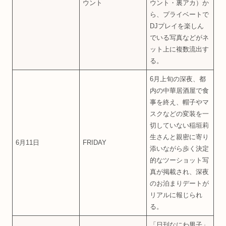
ウント
ウント・裏アカ）か
ら、プライベートで
DJプレイを楽しん
でいる写真などがネ
ット上に複数流出す
る。
6月上旬の深夜、都
内の中華居酒屋で食
事を終え、帽子やマ
スクなどの変装を一
切していない稲垣莉
生さんと親密に寄り
6月11日
FRIDAY
添いながら歩く決定
的なツーショット写
真が掲載され、深夜
のお泊まりデートが
リアルに報じられ
る。
「日刊なにわ男子」