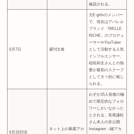
確認される。
元E-girlsのメンバー
で、現在はアパレル
ブランド「RIELLE
RICHE」のプロデュ
ーサーやYouTuber
6月7日
週刊文春
として活動する人気
インフルエンサー、
稲垣莉生さんとの熱
愛が最初のスクープ
として大々的に報じ
られる。
わずか25人前後の極
めて限定的なフォロ
ワーしかいなかった
とされる、長尾謙杜
さん本人の非公開
ネット上の暴露アカ
Instagram（鍵アカ
6月10日頃