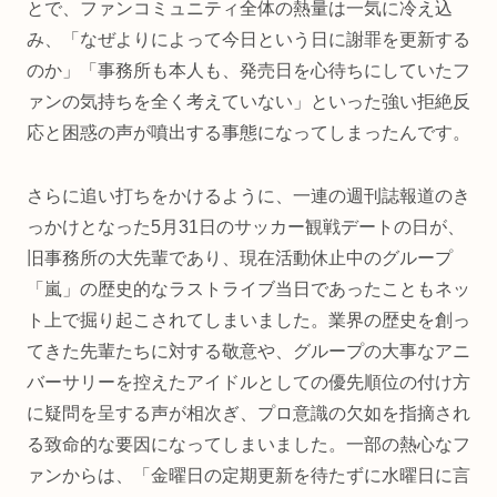
とで、ファンコミュニティ全体の熱量は一気に冷え込
み、「なぜよりによって今日という日に謝罪を更新する
のか」「事務所も本人も、発売日を心待ちにしていたフ
ァンの気持ちを全く考えていない」といった強い拒絶反
応と困惑の声が噴出する事態になってしまったんです。
さらに追い打ちをかけるように、一連の週刊誌報道のき
っかけとなった5月31日のサッカー観戦デートの日が、
旧事務所の大先輩であり、現在活動休止中のグループ
「嵐」の歴史的なラストライブ当日であったこともネッ
ト上で掘り起こされてしまいました。業界の歴史を創っ
てきた先輩たちに対する敬意や、グループの大事なアニ
バーサリーを控えたアイドルとしての優先順位の付け方
に疑問を呈する声が相次ぎ、プロ意識の欠如を指摘され
る致命的な要因になってしまいました。一部の熱心なフ
ァンからは、「金曜日の定期更新を待たずに水曜日に言