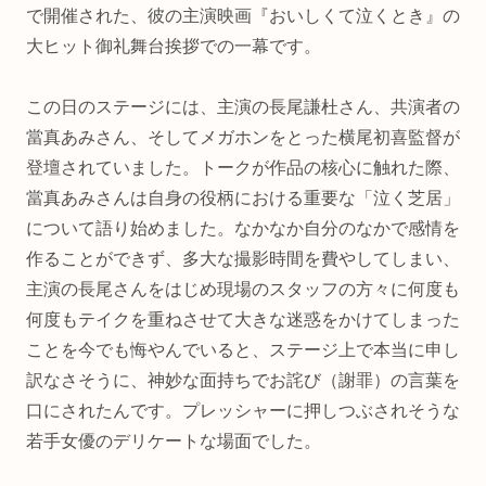
で開催された、彼の主演映画『おいしくて泣くとき』の
大ヒット御礼舞台挨拶での一幕です。
この日のステージには、主演の長尾謙杜さん、共演者の
當真あみさん、そしてメガホンをとった横尾初喜監督が
登壇されていました。トークが作品の核心に触れた際、
當真あみさんは自身の役柄における重要な「泣く芝居」
について語り始めました。なかなか自分のなかで感情を
作ることができず、多大な撮影時間を費やしてしまい、
主演の長尾さんをはじめ現場のスタッフの方々に何度も
何度もテイクを重ねさせて大きな迷惑をかけてしまった
ことを今でも悔やんでいると、ステージ上で本当に申し
訳なさそうに、神妙な面持ちでお詫び（謝罪）の言葉を
口にされたんです。プレッシャーに押しつぶされそうな
若手女優のデリケートな場面でした。