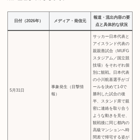
報道・流出内容の要
日付（2026年）
メディア・発信元
点と具体的な状況
サッカー日本代表と
アイスランド代表の
親親善試合（MUFG
スタジアム／国立競
技場）をそれぞれ個
別に観戦。日本代表
の小川航基選手がゴ
事象発生（目撃情
ールを決めて1-0で
5月31日
報）
勝利した試合の後
半、スタンド席で親
密に連絡を取り合う
ような動きを見せ、
観戦後に同じ都内の
高級マンションへ時
間差で帰宅する姿が