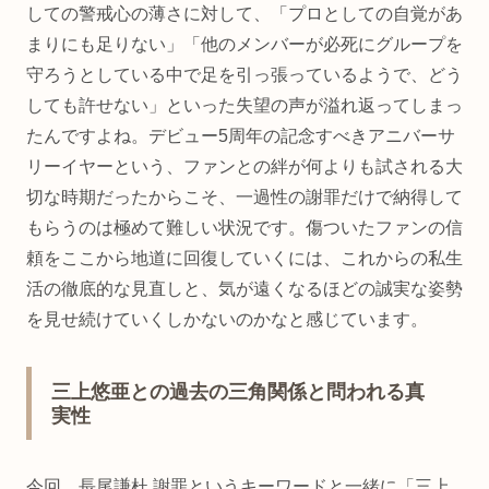
しての警戒心の薄さに対して、「プロとしての自覚があ
まりにも足りない」「他のメンバーが必死にグループを
守ろうとしている中で足を引っ張っているようで、どう
しても許せない」といった失望の声が溢れ返ってしまっ
たんですよね。デビュー5周年の記念すべきアニバーサ
リーイヤーという、ファンとの絆が何よりも試される大
切な時期だったからこそ、一過性の謝罪だけで納得して
もらうのは極めて難しい状況です。傷ついたファンの信
頼をここから地道に回復していくには、これからの私生
活の徹底的な見直しと、気が遠くなるほどの誠実な姿勢
を見せ続けていくしかないのかなと感じています。
三上悠亜との過去の三角関係と問われる真
実性
今回、長尾謙杜 謝罪というキーワードと一緒に「三上