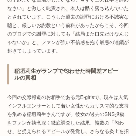
なさい」と激しく叱責され、本人は酷く落ち込んでいた
とされています。こうした過去の謝罪における不誠実な
嘘と、厳しいお説教という前科があったからこそ、今回
のブログでの謝罪に対しても「結局また口先だけなんじ
ゃないか」と、ファンが強い不信感を抱く最悪の連鎖が
起きてしまっています。
稲垣莉生がランプで匂わせた時間差アピー
ルの真相
今回の交際報道のお相手である元E-girlsで、現在は人気
インフルエンサーとして若い女性からカリスマ的な支持
を集める稲垣莉生さんですが、彼女の過去のSNS投稿
をファンが執念深く徹底調査した結果、複数の「匂わ
せ」と捉えられるアピールが発覚し、さらなる炎上を招