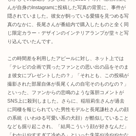
んが自身のInstagramに投稿した写真の背景に、事件が
隠されていました。彼女が飼っている愛猫を見つめる写
真のなかに、長尾さんが番組内で購入したものと全く同
じ限定カラー・デザインのインテリアランプが堂々と写
り込んでいたんです。
この時間差を利用したアピールに対し、ネット上では
「テレビの企画で買ったファンとの思い出の品をそのま
ま彼女にプレゼントしたの？」「それとも、この投稿が
撮影された部屋自体が長尾くんの自宅そのものなの？」
といった、ファンからの悲鳴のような落胆コメントが
SNS上に殺到しました。さらに、稲垣莉生さんが過去
に同棲を報じられていた男性モデルと長尾謙杜さんの顔
の系統（いわゆる可愛い系の犬顔）が酷似していること
なども掘り起こされ、「結局こういう顔が好きなんだ」
「わかりやすすぎて冷める」といった失笑や冷ややかな