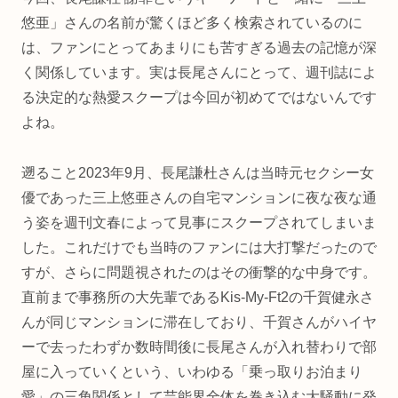
悠亜」さんの名前が驚くほど多く検索されているのに
は、ファンにとってあまりにも苦すぎる過去の記憶が深
く関係しています。実は長尾さんにとって、週刊誌によ
る決定的な熱愛スクープは今回が初めてではないんです
よね。
遡ること2023年9月、長尾謙杜さんは当時元セクシー女
優であった三上悠亜さんの自宅マンションに夜な夜な通
う姿を週刊文春によって見事にスクープされてしまいま
した。これだけでも当時のファンには大打撃だったので
すが、さらに問題視されたのはその衝撃的な中身です。
直前まで事務所の大先輩であるKis-My-Ft2の千賀健永さ
んが同じマンションに滞在しており、千賀さんがハイヤ
ーで去ったわずか数時間後に長尾さんが入れ替わりで部
屋に入っていくという、いわゆる「乗っ取りお泊まり
愛」の三角関係として芸能界全体を巻き込む大騒動に発