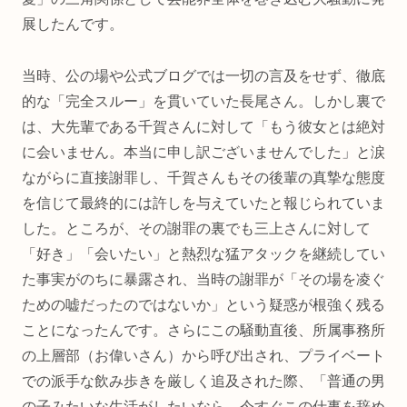
展したんです。
当時、公の場や公式ブログでは一切の言及をせず、徹底
的な「完全スルー」を貫いていた長尾さん。しかし裏で
は、大先輩である千賀さんに対して「もう彼女とは絶対
に会いません。本当に申し訳ございませんでした」と涙
ながらに直接謝罪し、千賀さんもその後輩の真摯な態度
を信じて最終的には許しを与えていたと報じられていま
した。ところが、その謝罪の裏でも三上さんに対して
「好き」「会いたい」と熱烈な猛アタックを継続してい
た事実がのちに暴露され、当時の謝罪が「その場を凌ぐ
ための嘘だったのではないか」という疑惑が根強く残る
ことになったんです。さらにこの騒動直後、所属事務所
の上層部（お偉いさん）から呼び出され、プライベート
での派手な飲み歩きを厳しく追及された際、「普通の男
の子みたいな生活がしたいなら、今すぐこの仕事を辞め