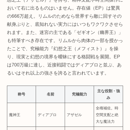
おいて右に出るものはいません。存在値（EP）は驚異
の666万超え。リムルのためなら世界すら敵に回すその
献身ぶりと、底知れない実力にはいつもワクワクさせら
れます。また、迷宮の主である「ゼギオン（幽界王）」
も特筆すべき存在です。リムルから肉体の一部を授かっ
たことで、究極能力『幻想之王（メフィスト）』を操
り、現実と幻想の境界を曖昧にする格闘戦を展開。EP
は700万級に達し、近接戦闘ではディアブロと並ぶ、あ
るいはそれ以上の強さを誇ると言われています。
主な役割・強
称号
名前
究極能力
み
全権補佐。時
魔神王
ディアブロ
アザゼル
空間支配と絶
大な魔法力