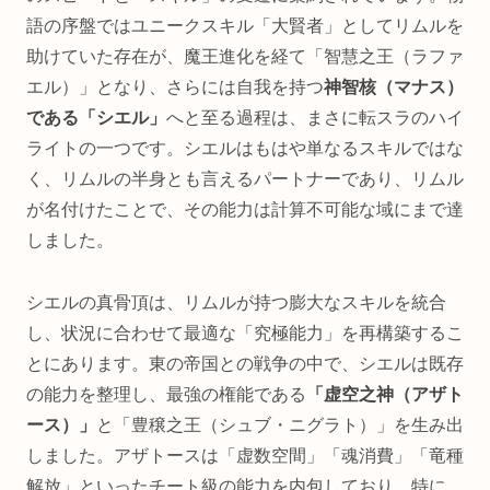
語の序盤ではユニークスキル「大賢者」としてリムルを
助けていた存在が、魔王進化を経て「智慧之王（ラファ
エル）」となり、さらには自我を持つ
神智核（マナス）
である「シエル」
へと至る過程は、まさに転スラのハイ
ライトの一つです。シエルはもはや単なるスキルではな
く、リムルの半身とも言えるパートナーであり、リムル
が名付けたことで、その能力は計算不可能な域にまで達
しました。
シエルの真骨頂は、リムルが持つ膨大なスキルを統合
し、状況に合わせて最適な「究極能力」を再構築するこ
とにあります。東の帝国との戦争の中で、シエルは既存
の能力を整理し、最強の権能である
「虚空之神（アザト
ース）」
と「豊穣之王（シュブ・ニグラト）」を生み出
しました。アザトースは「虚数空間」「魂消費」「竜種
解放」といったチート級の能力を内包しており、特に