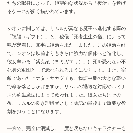
たちの献身によって、絶望的な状況から「復活」を遂げ
るケースが多く描かれています。
シオンに関しては、リムルが真なる魔王へ進化する際の
「祝福（ギフト）」と、秘儀「死者生生の儀」によって
魂が定着し、無事に復活を果たしました。この復活を経
て、シオンは以前よりもさらに強力な個体へと進化し、
彼女率いる「紫克衆（ヨミガエリ）」は死を恐れない不
死身の軍団として恐れられるようになります。また、宿
敵であったヒナタ・サカグチも、物語中盤の大きな戦い
で命を落としかけますが、リムルの迅速な対応やルミナ
スの蘇生魔法によって救われました。彼女たちはその
後、リムルの良き理解者として物語の最後まで重要な役
割を担うことになります。
一方で、完全に消滅し、二度と戻らないキャラクターも