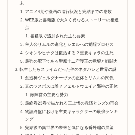
末
アニメ4期や漫画の進行状況と完結までの巻数
WEB版と書籍版で大きく異なるストーリーの相違
点
書籍版で追加された主な要素
主人公リムルの進化とシエルへの覚醒プロセス
シオンやヒナタは復活する？重要キャラの生死
最強の配下である聖魔十二守護王の覚醒と戦闘力
転生したらスライムだった件のネタバレと世界の謎
創造神ヴェルダナーヴァの正体とリムルの関係
真のラスボスは誰？フェルドウェイと邪神の正体
敵陣営の主要な勢力
最終巻23巻で描かれる三上悟の救済とシズの再会
物語終盤における主要キャラクターの最強ランキ
ング
完結後の異世界の未来と気になる番外編の展望