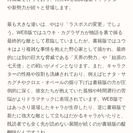
や新勢力が続々と登場します。
最も大きな違いは、やはり「ラスボスの変更」でしょ
う。WEB版ではユウキ・カグラザカが物語を裏で操る
最終的な敵として君臨していましたが、書籍版ではユウ
キはより複雑な事情を抱えた野心家として描かれ、最終
的には別の巨大な脅威である「天界の勢力」や「始原の
七天使」との戦いがメインとなります。また、キャラク
ターの性格や役割も洗練されており、例えばヒナタ・サ
カグチやクロエ・オベールの掘り下げは書籍版の方が圧
倒的に深く、彼女たちが抱えていた孤独や時間遡行の苦
悩がよりドラマチックに表現されています。WEB版で
はあっさり退場したキャラが生存したり、逆に書籍版で
新たに強大な敵として立ちはだかるキャラがいたりと、
既読者でも全く先が読めない展開が続くのが書籍版の醍
醐味なんですよね。