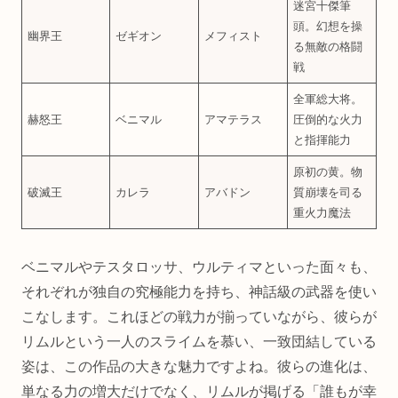
迷宮十傑筆
頭。幻想を操
幽界王
ゼギオン
メフィスト
る無敵の格闘
戦
全軍総大将。
赫怒王
ベニマル
アマテラス
圧倒的な火力
と指揮能力
原初の黄。物
破滅王
カレラ
アバドン
質崩壊を司る
重火力魔法
ベニマルやテスタロッサ、ウルティマといった面々も、
それぞれが独自の究極能力を持ち、神話級の武器を使い
こなします。これほどの戦力が揃っていながら、彼らが
リムルという一人のスライムを慕い、一致団結している
姿は、この作品の大きな魅力ですよね。彼らの進化は、
単なる力の増大だけでなく、リムルが掲げる「誰もが幸