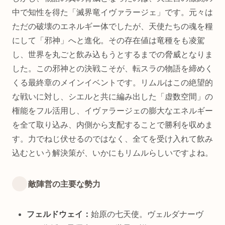
中で知性を得た「滅界竜イヴァラージェ」です。元々は
ただの破壊のエネルギー体でしたが、天使たちの魂を糧
にして「邪神」へと進化。その存在値は竜種をも凌駕
し、世界を丸ごと飲み込もうとするまでの脅威となりま
した。この邪神との決戦こそが、転スラの物語を締めく
くる最終章のメインイベントです。リムルはこの絶望的
な戦いに対し、シエルと共に編み出した「虚数空間」の
権能をフル活用し、イヴァラージェの膨大なエネルギー
を全て取り込み、内側から支配することで勝利を収めま
す。力でねじ伏せるのではなく、全てを受け入れて飲み
込むという解決策が、いかにもリムルらしいですよね。
敵陣営の主要な勢力
フェルドウェイ：
始原の七天使。ヴェルダナーヴ