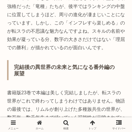
強格だった「竜種」たちが、後半ではランキングの中盤
に位置してしまうほど、周りの進化が凄まじいことにな
っています。しかし、この「インフレすら楽しめる」の
が転スラの不思議な魅力なんですよね。スキルの名前や
効果が凝っている分、数字の大きさだけではない「理屈
での勝利」が描かれているのが面白いんです。
完結後の異世界の未来と気になる番外編の
展望
書籍版23巻で本編は美しく完結しましたが、転スラの
世界がこれで終わってしまうわけではありません。物語
の最後では、リムルが創り上げた多種族共生の世界が、
数百年、数千年先まで続いていく可能性が示唆されてい
ます。魔国連邦は科学と魔法が融合した高度な文明を築
メニュー
ホーム
検索
トップ
サイドバー