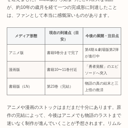
が、約10年の歳月を経て一つの完成形に到達したこと
は、ファンとして本当に感慨深いものがあります。
現在の到達点（目
メディア形態
今後の展開・注目点
安）
第4期＆劇場版第2弾
アニメ版
書籍9巻分まで完了
が進行中
「勇者覚醒」のエピ
漫画版
書籍10〜11巻付近
ソードへ突入
物語の真の結末と三
書籍版（LN）
第23巻（完結）
上悟の救済
アニメや漫画のストックはまだまだ十分にあります。原
作の完結によって、今後はアニメでも物語のラストまで
迷いなく制作が進んでいくことが予想されます。リムル