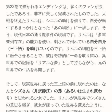
第23巻で描かれるエンディングは、多くのファンが涙
したであろう、非常に美しく完成されたものでした。大
戦を終えたリムルは、シエルの助けを借りて、自分が転
生するきっかけとなった「あの場所」に干渉します。そ
う、現代日本の通り魔事件の現場です。リムルは「多重
並列存在」の能力を使い、刺されて倒れている
自分自身
（三上悟）を助けにいく
のです。リムルの細胞を三上悟
に融合させることで、彼は奇跡的に一命を取り留め、異
世界での記憶を「リアルな夢」として持ちながら、元の
世界での生活を再開します。
そして、現実世界に戻った三上悟の前に現れたのは、な
んと
シズさん（井沢静江）の孫（あるいは生まれ変わ
り）
と思われる少女でした。リムルが異世界でシズさん
の意思を継ぎ、彼女が嫌っていた世界を変えたように、
現実世界でも彼女との縁が形を変えて繋がったのです。