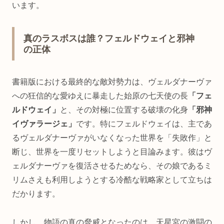
います。
真のラスボスは誰？フェルドウェイと邪神
の正体
書籍版における最終的な敵対勢力は、ヴェルダナーヴァ
への狂信的な愛ゆえに暴走した始原の七天使の長
「フェ
ルドウェイ」
と、その対極に位置する破壊の化身
「邪神
イヴァラージェ」
です。特にフェルドウェイは、主であ
るヴェルダナーヴァがいなくなった世界を「失敗作」と
断じ、世界を一度リセットしようと目論みます。彼はヴ
ェルダナーヴァを復活させるためなら、その娘であるミ
リムさえも利用しようとする冷酷な戦略家として立ちは
だかります。
しかし、物語の真の脅威となったのは、天星宮の激闘の