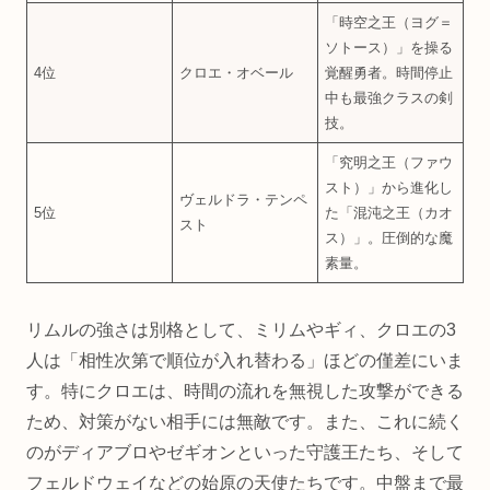
「時空之王（ヨグ＝
ソトース）」を操る
4位
クロエ・オベール
覚醒勇者。時間停止
中も最強クラスの剣
技。
「究明之王（ファウ
スト）」から進化し
ヴェルドラ・テンペ
5位
た「混沌之王（カオ
スト
ス）」。圧倒的な魔
素量。
リムルの強さは別格として、ミリムやギィ、クロエの3
人は「相性次第で順位が入れ替わる」ほどの僅差にいま
す。特にクロエは、時間の流れを無視した攻撃ができる
ため、対策がない相手には無敵です。また、これに続く
のがディアブロやゼギオンといった守護王たち、そして
フェルドウェイなどの始原の天使たちです。中盤まで最