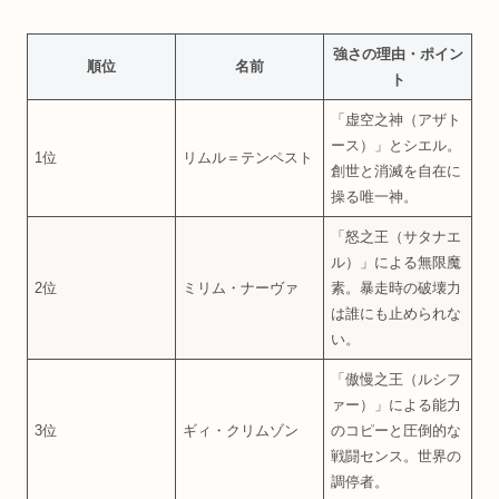
強さの理由・ポイン
順位
名前
ト
「虚空之神（アザト
ース）」とシエル。
1位
リムル＝テンペスト
創世と消滅を自在に
操る唯一神。
「怒之王（サタナエ
ル）」による無限魔
2位
ミリム・ナーヴァ
素。暴走時の破壊力
は誰にも止められな
い。
「傲慢之王（ルシフ
ァー）」による能力
3位
ギィ・クリムゾン
のコピーと圧倒的な
戦闘センス。世界の
調停者。