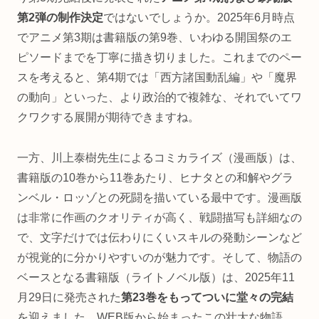
第2弾の制作決定
ではないでしょうか。2025年6月時点
でアニメ第3期は書籍版の第9巻、いわゆる開国祭のエ
ピソードまでを丁寧に描き切りました。これまでのペー
スを考えると、第4期では「西方諸国動乱編」や「魔界
の動向」といった、より政治的で複雑な、それでいてワ
クワクする展開が期待できますね。
一方、川上泰樹先生によるコミカライズ（漫画版）は、
書籍版の10巻から11巻あたり、ヒナタとの和解やグラ
ンベル・ロッゾとの死闘を描いている最中です。漫画版
は非常に作画のクオリティが高く、戦闘描写も詳細なの
で、文字だけでは伝わりにくいスキルの発動シーンなど
が視覚的に分かりやすいのが魅力です。そして、物語の
ベースとなる書籍版（ライトノベル版）は、2025年11
月29日に発売された
第23巻をもってついに堂々の完結
を迎えました。WEB版から始まったこの壮大な物語