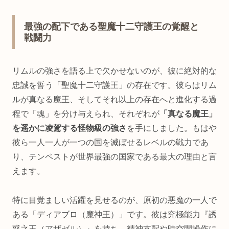
最強の配下である聖魔十二守護王の覚醒と
戦闘力
リムルの強さを語る上で欠かせないのが、彼に絶対的な
忠誠を誓う「聖魔十二守護王」の存在です。彼らはリム
ルが真なる魔王、そしてそれ以上の存在へと進化する過
程で「魂」を分け与えられ、それぞれが
「真なる魔王」
を遥かに凌駕する怪物級の強さ
を手にしました。もはや
彼ら一人一人が一つの国を滅ぼせるレベルの戦力であ
り、テンペストが世界最強の国家である最大の理由と言
えます。
特に目覚ましい活躍を見せるのが、原初の悪魔の一人で
ある「ディアブロ（魔神王）」です。彼は究極能力『誘
惑之王（アザゼル）』を持ち、精神支配や時空間操作に