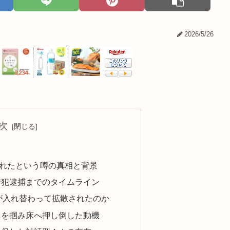
2026/5/26
次
れたという噂の真相と背景
行犯逮捕までのタイムライン
が入れ替わって拡散されたのか
らを掴み床へ押し倒した動機