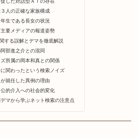
を促した対話型ＡＩの存在
供３人の正確な家族構成
３年生である長女の状況
ど主要メディアの報道姿勢
関する誤解とデマを徹底解説
の阿部進之介との混同
イズ所属の岡本和真との関係
件に関わったという検索ノイズ
氏が就任した異例の理由
と公的介入への社会的変化
捕デマから学ぶネット検索の注意点