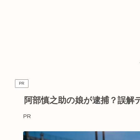
PR
阿部慎之助の娘が逮捕？誤解
PR