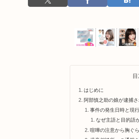
目
はじめに
阿部慎之助の娘が逮捕さ
事件の発生日時と現
なぜ主語と目的語
喧嘩の注意から胸ぐ