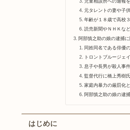
児童相談所への通報
元タレントの妻や子
年齢が１８歳で高校
読売新聞やＮＨＫな
阿部慎之助の娘の逮捕に
同姓同名である俳優
トロントブルージェ
息子や長男が殺人事
監督代行に橋上秀樹
家庭内暴力の厳罰化
阿部慎之助の娘の逮
はじめに