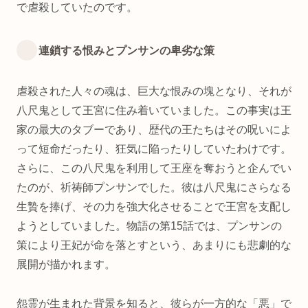
で虐殺していたのです。
連鎖する恨みとプンサンの卑劣な策
虐殺された人々の魂は、巨大な恨みの塊となり、それが
八尺鬼として王宮に住み着いていました。この事実は王
家の最大のタブーであり、歴代の王たちはその呪いによ
って短命だったり、狂気に陥ったりしていたわけです。
さらに、この八尺鬼を利用して王座を奪おうと企んでい
たのが、祈祷師プンサンでした。彼は八尺鬼にさらなる
生贄を捧げ、その力を強大化させることで王宮を支配し
ようとしていました。物語の第15話では、プンサンの
策により王妃が命を落とすという、あまりにも悲劇的な
展開が描かれます。
怨霊が生まれた背景を知ると、彼らが一方的な「悪」で