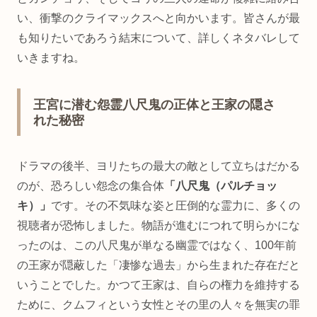
い、衝撃のクライマックスへと向かいます。皆さんが最
も知りたいであろう結末について、詳しくネタバレして
いきますね。
王宮に潜む怨霊八尺鬼の正体と王家の隠さ
れた秘密
ドラマの後半、ヨリたちの最大の敵として立ちはだかる
のが、恐ろしい怨念の集合体
「八尺鬼（パルチョッ
キ）」
です。その不気味な姿と圧倒的な霊力に、多くの
視聴者が恐怖しました。物語が進むにつれて明らかにな
ったのは、この八尺鬼が単なる幽霊ではなく、100年前
の王家が隠蔽した「凄惨な過去」から生まれた存在だと
いうことでした。かつて王家は、自らの権力を維持する
ために、クムフィという女性とその里の人々を無実の罪