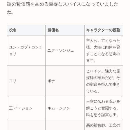
語の緊張感を高める重要なスパイスになっていました
ね。
役名
俳優名
キャラクターの役割
主人公。亡くなった
ユン・ガプ / カンチ
後、大蛇に肉体を貸
ユク・ソンジェ
ョリ
すことになる悲劇の
青年。
ヒロイン。強力な霊
媒師の家系だが、そ
ヨリ
ボナ
の宿命を拒んで生き
ている。
王室に伝わる呪いを
王 イ・ジョン
キム・ジフン
解こうと奮闘する、
民を想う誠実な王。
悪の祈祷師。王宮の