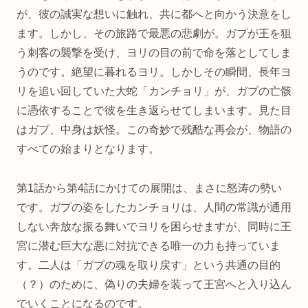
が、彼の誠実な想いに触れ、共に都へと向かう決意をし
ます。しかし、その旅路で最悪の悲劇が。ガプが王を狙
う刺客の襲撃を受け、ヨリの目の前で命を落としてしま
うのです。絶望に暮れるヨリ。しかしその瞬間、長年ヨ
リを追い回していた大蛇「カンチョリ」が、ガプの亡骸
に憑依することで彼を生き返らせてしまいます。見た目
はガプ、中身は妖怪。この奇妙で残酷な再会が、物語の
すべての始まりとなります。
第1話から第4話にかけての展開は、まさに怒涛の勢い
です。ガプの姿をしたカンチョリは、人間の常識が通用
しない奔放な振る舞いでヨリを困らせますが、同時に王
宮に潜む巨大な悪に対抗できる唯一の力も持っていま
す。二人は「ガプの魂を取り戻す」という共通の目的
（？）のために、偽りの夫婦を装って王宮へと入り込ん
でいくことになるのです。