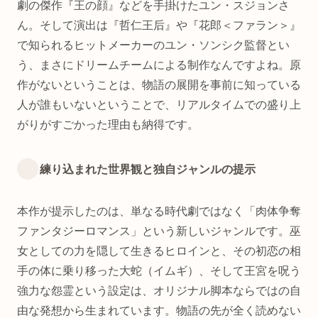
劇の傑作『王の顔』などを手掛けたユン・スジョンさ
ん。そして演出は『哲仁王后』や『花郎＜ファラン＞』
で知られるヒットメーカーのユン・ソンシク監督とい
う、まさにドリームチームによる制作なんですよね。原
作がないということは、物語の展開を事前に知っている
人が誰もいないということで、リアルタイムでの盛り上
がりがすごかった理由も納得です。
練り込まれた世界観と独自ジャンルの提示
本作が提示したのは、単なる時代劇ではなく「肉体争奪
ファンタジーロマンス」という新しいジャンルです。巫
女としての力を隠して生きるヒロインと、その初恋の相
手の体に乗り移った大蛇（イムギ）、そして王宮を呪う
強力な怨霊という設定は、オリジナル脚本ならではの自
由な発想から生まれています。物語の先が全く読めない