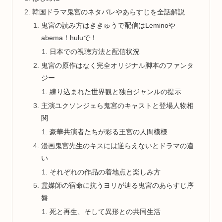
韓国ドラマ鬼宮のネタバレやあらすじを全話解説
鬼宮の読み方はききゅうで配信はLeminoや
abema！huluで！
日本での視聴方法と配信状況
鬼宮の原作はなく完全オリジナル脚本のファンタ
ジー
練り込まれた世界観と独自ジャンルの提示
主演ユクソンジェら鬼宮のキャストと登場人物相
関
豪華共演者たちが彩る王宮の人間模様
漫画鬼宮先生のキスには逆らえないとドラマの違
い
それぞれの作品の着地点と楽しみ方
霊媒師の宿命に抗うヨリが辿る鬼宮のあらすじ序
盤
死と再生、そして異形との共同生活