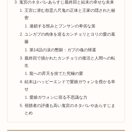
鬼宮のネタバレあらすじ最終回と結末の幸せな未来
王宮に潜む怨霊八尺鬼の正体と王家の隠された秘
密
連鎖する恨みとプンサンの卑劣な策
ユンガプの肉体を巡るカンチョリとヨリの愛の葛
藤
第14話の涙の懇願：ガプの魂の帰還
最終回で描かれたカンチョリの復活と人間への転
生
龍への昇天を捨てた究極の愛
結末はハッピーエンドで愛娘ガウォンを授かる幸
せ
愛娘ガウォンに宿る不思議な力
視聴者の評価も高い鬼宮のネタバレやあらすじま
とめ