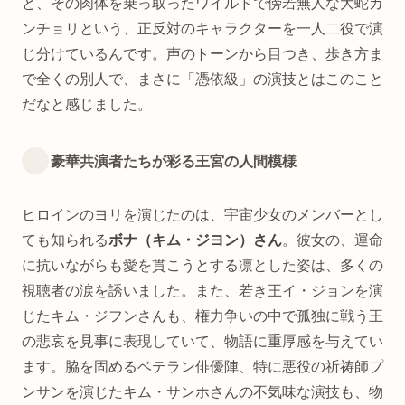
と、その肉体を乗っ取ったワイルドで傍若無人な大蛇カ
ンチョリという、正反対のキャラクターを一人二役で演
じ分けているんです。声のトーンから目つき、歩き方ま
で全くの別人で、まさに「憑依級」の演技とはこのこと
だなと感じました。
豪華共演者たちが彩る王宮の人間模様
ヒロインのヨリを演じたのは、宇宙少女のメンバーとし
ても知られる
ボナ（キム・ジヨン）さん
。彼女の、運命
に抗いながらも愛を貫こうとする凛とした姿は、多くの
視聴者の涙を誘いました。また、若き王イ・ジョンを演
じたキム・ジフンさんも、権力争いの中で孤独に戦う王
の悲哀を見事に表現していて、物語に重厚感を与えてい
ます。脇を固めるベテラン俳優陣、特に悪役の祈祷師プ
ンサンを演じたキム・サンホさんの不気味な演技も、物