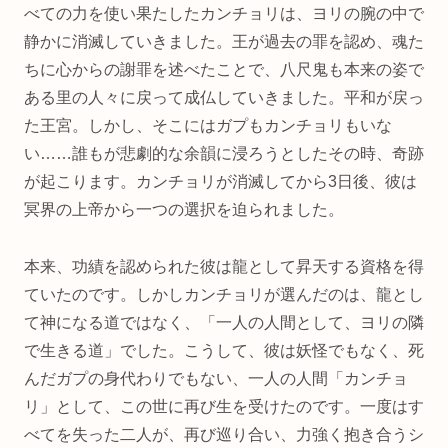
べての力を使い果たしたカンチョリは、ヨリの腕の中で
静かに消滅していきました。王が過去の罪を認め、魂た
ちに心からの謝罪を述べたことで、八尺鬼も本来の姿で
ある里の人々に戻って成仏していきました。平和が戻っ
た王宮。しかし、そこにはガプもカンチョリもいな
い……誰もが悲劇的な余韻に浸ろうとしたその時、奇跡
が起こります。カンチョリが消滅してから3日後、彼は
冥界の上帝から一つの選択を迫られました。
本来、功績を認められた彼は龍として昇天する資格を得
ていたのです。しかしカンチョリが選んだのは、龍とし
て神になる道ではなく、「一人の人間として、ヨリの隣
で生きる道」でした。こうして、彼は妖怪でもなく、死
んだガプの身代わりでもない、一人の人間「カンチョ
リ」として、この世に再び生を受けたのです。一度はす
べてを失った二人が、再び巡り合い、力強く抱き合うシ