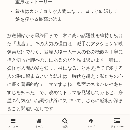
重厚なストーリー
最後はカンチョリが人間になり、ヨリと結婚して
娘を授かる最高の結末
放送開始から最終回まで、常に高い話題性を維持し続け
た「鬼宮」。その人気の理由は、派手なアクションや映
像美だけでなく、登場人物一人一人の心の機微を丁寧に
描き切った脚本の力にあるのだと私は思います。特に、
妖怪が人間の愛を知り、神になることさえ捨てて愛する
人の隣に留まるという結末は、時代を超えて私たちの心
に響く普遍的なテーマですよね。鬼宮のネタバレやあら
すじを知った上で、改めてドラマを見返してみると、序
盤の何気ない台詞や伏線に気づいて、さらに感動が深ま
ること間違いなしです。
まだ見ていない方はぜひ、この機会にLeminoやabema
メニュー
ホーム
検索
トップ
サイドバー