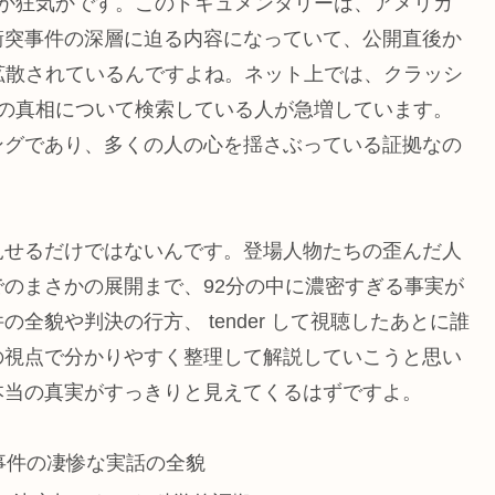
愛か狂気かです。このドキュメンタリーは、アメリカ
衝突事件の深層に迫る内容になっていて、公開直後か
拡散されているんですよね。ネット上では、クラッシ
件の真相について検索している人が急増しています。
ングであり、多くの人の心を揺さぶっている証拠なの
見せるだけではないんです。登場人物たちの歪んだ人
のまさかの展開まで、92分の中に濃密すぎる事実が
全貌や判決の行方、 tender して視聴したあとに誰
の視点で分かりやすく整理して解説していこうと思い
本当の真実がすっきりと見えてくるはずですよ。
事件の凄惨な実話の全貌