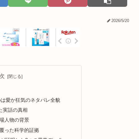
2026/5/20
次
のは愛か狂気のネタバレ全貌
した実話の真相
場人物の背景
覆った科学的証拠