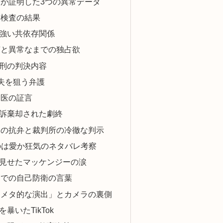
が証明した3つの異常データ
物検査の結果
強い共依存関係
声と異常なまでの独占欲
刑の判決内容
消失を狙う弁護
門医の証言
訴棄却された劇終
側の抗弁と裁判所の冷徹な判示
のは愛か狂気のネタバレ考察
見せたマッケンジーの涙
ーでの自己防衛の言葉
「メタ的な演出」とカメラの裏側
暴いたTikTok