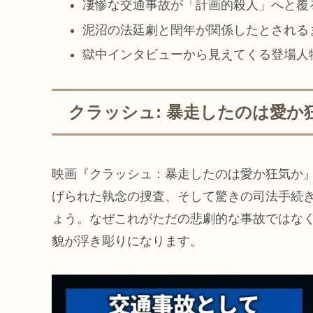
凄惨な交通事故が「計画的殺人」へと覆
泥沼の法廷劇と閏年が関係したとされる
獄中インタビューから見えてくる登場人
クラッシュ: 暴走したのは愛か
映画『クラッシュ：暴走したのは愛か狂気か
げられた執念の捜査、そして驚きの司法手続
ょう。なぜこれがただの悲劇的な事故ではな
貌が浮き彫りになります。