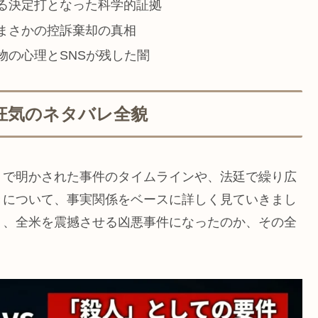
る決定打となった科学的証拠
まさかの控訴棄却の真相
物の心理とSNSが残した闇
狂気のネタバレ全貌
』で明かされた事件のタイムラインや、法廷で繰り広
きについて、事実関係をベースに詳しく見ていきまし
く、全米を震撼させる凶悪事件になったのか、その全