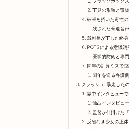
ブラックボックス
下見の形跡と毒
破滅を招いた毒性の
残された脅迫音
裁判長が下した終身
POTSによる意識
医学的防衛と専
閏年の計算ミスで控
閏年を巡る弁護
クラッシュ: 暴走した
獄中インタビューで
独占インタビュ
監督が仕掛けた
反省なき少女の正体を