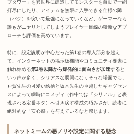
プタワー」を異世界に建造してモンスターを自動で一網
打尽にしたり、アイテムを無限に入手できる仕様の隙
（バグ）を突いて最強になっていくなど、ゲーマーなら
誰もがニヤリとしてしまうプレイヤー目線の斬新なアプ
ローチも評価を高めています。
特に、設定説明が中心だった第1巻の導入部分を超え
て、インターネットの掲示板機能やコミュニティ要素に
触れ始める
第2巻以降から爆発的に面白さが加速する
と
いう声が多く、シリアスな展開になりそうな場面でも、
戸賀先生の可愛い絵柄と坂木先生の卓越したギャグセン
スによって瞬時にコメディ（作中では『シリアル』と表
現される定番ネタ）へ引き戻す構成の巧みさが、読者に
絶対的な「安心感」を与えているなと感じます。
ネットミームの悪ノリや設定に関する懸念