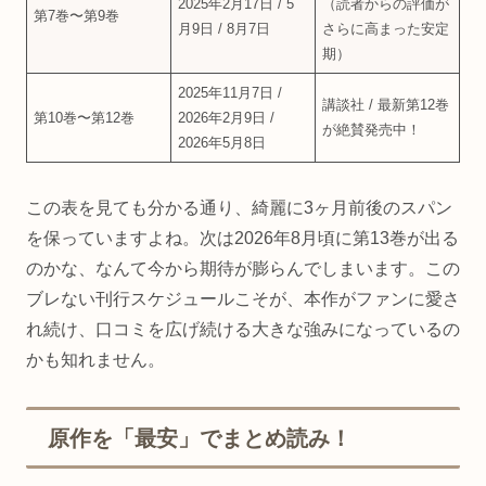
2025年2月17日 / 5
（読者からの評価が
第7巻〜第9巻
月9日 / 8月7日
さらに高まった安定
期）
2025年11月7日 /
講談社 / 最新第12巻
第10巻〜第12巻
2026年2月9日 /
が絶賛発売中！
2026年5月8日
この表を見ても分かる通り、綺麗に3ヶ月前後のスパン
を保っていますよね。次は2026年8月頃に第13巻が出る
のかな、なんて今から期待が膨らんでしまいます。この
ブレない刊行スケジュールこそが、本作がファンに愛さ
れ続け、口コミを広げ続ける大きな強みになっているの
かも知れません。
原作を「最安」でまとめ読み！