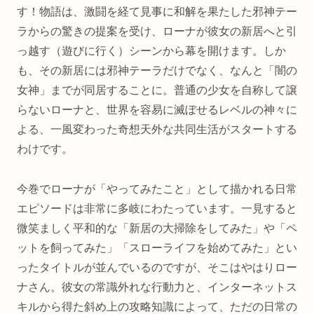
す！物語は、激闘を経て見事に和解を果たした邪神テー
ラからの驚きの提案を受け、ローナが彼女の新居へと引
っ越す（遊びに行く）シーンから幕を開けます。しか
も、その新居には邪神テーラだけでなく、なんと「闇の
女神」までが同居することに。普通の少女を自称して譲
らないローナと、世界を容易に滅ぼせるレベルの神々に
よる、一風変わった奇想天外な共同生活がスタートする
わけです。
今巻でローナが「やってみたこと」として描かれる日常
エピソードは非常に多岐にわたっています。一見すると
微笑ましく平和的な「新居の大掃除をしてみた」や「ペ
ットを飼ってみた」「スローライフを始めてみた」とい
ったタイトルが並んでいるのですが、そこはやはりロー
ナさん。彼女の常識外れな行動力と、インターネットス
キルから得た斜め上の攻略知識によって、ただの日常の