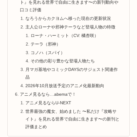
ト』を見れる世界で自由に生きます〜の新刊動向や
口コミ評価
なろうからカクヨムへ移った現在の更新状況
主人公ローナや邪神テーラなど登場人物の特徴
ローナ・ハーミット（CV: 橘杏咲）
テーラ（邪神）
コノハ（スパイ）
その他の彩り豊かな登場人物たち
月マガ基地やコミックDAYSのサジェスト関連作
品
2026年10月放送予定のアニメ化最新動向
アニメ見るなら…abemaで！
アニメ見るならU-NEXT
世界最強の魔女、始めました 〜私だけ『攻略サ
イト』を見れる世界で自由に生きます〜の新刊と
評価まとめ