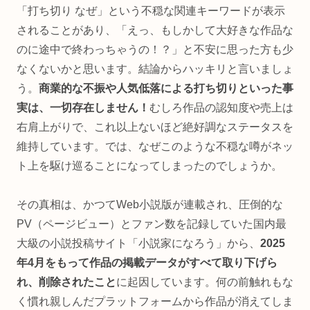
「打ち切り なぜ」という不穏な関連キーワードが表示
されることがあり、「えっ、もしかして大好きな作品な
のに途中で終わっちゃうの！？」と不安に思った方も少
なくないかと思います。結論からハッキリと言いましょ
う。
商業的な不振や人気低落による打ち切りといった事
実は、一切存在しません！
むしろ作品の認知度や売上は
右肩上がりで、これ以上ないほど絶好調なステータスを
維持しています。では、なぜこのような不穏な噂がネッ
ト上を駆け巡ることになってしまったのでしょうか。
その真相は、かつてWeb小説版が連載され、圧倒的な
PV（ページビュー）とファン数を記録していた国内最
大級の小説投稿サイト「小説家になろう」から、
2025
年4月をもって作品の掲載データがすべて取り下げら
れ、削除されたこと
に起因しています。何の前触れもな
く慣れ親しんだプラットフォームから作品が消えてしま