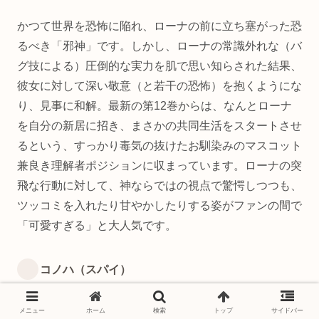
かつて世界を恐怖に陥れ、ローナの前に立ち塞がった恐
るべき「邪神」です。しかし、ローナの常識外れな（バ
グ技による）圧倒的な実力を肌で思い知らされた結果、
彼女に対して深い敬意（と若干の恐怖）を抱くようにな
り、見事に和解。最新の第12巻からは、なんとローナ
を自分の新居に招き、まさかの共同生活をスタートさせ
るという、すっかり毒気の抜けたお馴染みのマスコット
兼良き理解者ポジションに収まっています。ローナの突
飛な行動に対して、神ならではの視点で驚愕しつつも、
ツッコミを入れたり甘やかしたりする姿がファンの間で
「可愛すぎる」と大人気です。
コノハ（スパイ）
ローナの危険な（と周囲が勘違いしている）動向を密か
メニュー
ホーム
検索
トップ
サイドバー