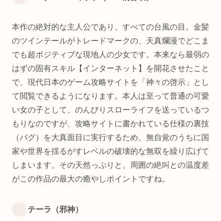
本作の絶対的な主人公であり、すべての台風の目。金髪
のツインテールがトレードマークの、天真爛漫でどこま
でも超ポジティブな現地人の少女です。本来なら最弱の
はずの固有スキル【インターネット】を開花させたこと
で、現代日本のゲーム攻略サイトを「神々の啓示」とし
て閲覧できるようになります。本人は至って普通の可愛
い女の子として、のんびりスローライフを送っているつ
もりなのですが、攻略サイトに書かれている仕様の裏技
（バグ）を大真面目に実行するため、無自覚のうちに国
家や世界を揺るがすレベルの破壊的な無双を繰り広げて
しまいます。その天然っぷりと、周囲の絶叫との温度差
がこの作品の最大の癒やしポイントですね。
テーラ（邪神）