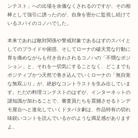
ンテスト」への出場を余儀なくされるのですが、その相
棒として強引に誘ったのが、自身を密かに監視し続けて
いるスパイのコノハでした。
本来であれば敵対関係や警戒対象であるはずのスパイと
してのプライドや困惑、そしてローナの破天荒な行動に
胃を痛めながらも付き合わされるコノハの「不憫なポジ
ション」と、それを一切気にすることなく、どこまでも
ポジティブかつ天然で巻き込んでいくローナの「無自覚
な無双ぶり」が、絶妙なコントラストを生み出していま
す。ただの料理コンテストのはずが、インターネットの
謎知識が加わることで、審査員たちを震撼させるトンデ
モ屋台へと進化していくドタバタ劇は、作品特有の切れ
味鋭いコントを読んでいるかのような満足感があります
よ。