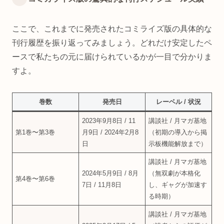
ここで、これまでに発売されたコミライズ版の具体的な
刊行履歴を振り返ってみましょう。どれだけ安定したペ
ースで私たちの元に届けられているかが一目で分かりま
すよ。
巻数
発売日
レーベル / 状況
2023年9月8日 / 11
講談社 / 月マガ基地
第1巻〜第3巻
月9日 / 2024年2月8
（初期の導入から掲
日
示板機能解放まで）
講談社 / 月マガ基地
2024年5月9日 / 8月
（無双劇が本格化
第4巻〜第6巻
7日 / 11月8日
し、ギャグが加速す
る時期）
講談社 / 月マガ基地