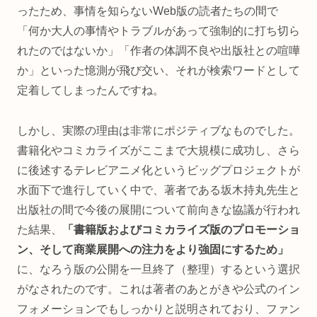
ったため、事情を知らないWeb版の読者たちの間で
「何か大人の事情やトラブルがあって強制的に打ち切ら
れたのではないか」「作者の体調不良や出版社との喧嘩
か」といった憶測が飛び交い、それが検索ワードとして
定着してしまったんですね。
しかし、実際の理由は非常にポジティブなものでした。
書籍化やコミカライズがここまで大規模に成功し、さら
に後述するテレビアニメ化というビッグプロジェクトが
水面下で進行していく中で、著者である坂木持丸先生と
出版社の間で今後の展開について前向きな協議が行われ
た結果、
「書籍版およびコミカライズ版のプロモーショ
ン、そして商業展開への注力をより強固にするため」
に、なろう版の公開を一旦終了（整理）するという選択
がなされたのです。これは著者のあとがきや公式のイン
フォメーションでもしっかりと説明されており、ファン