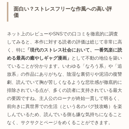
面白い？ストレスフリーな作風への高い評
価
ネット上のレビューやSNSでの口コミを徹底的に調査
してみると、本作に対する読者の評価は総じて非常に高
く、特に
「現代のストレス社会において、一番気楽に読
める最高の癒やしギャグ漫画」
として不動の地位を築い
ていることが分かります。いわゆる「なろう系」や「追
放系」の作品にありがちな、陰湿な裏切りや泥沼の復讐
劇、読んでいて胸が苦しくなるような悲壮感が徹底的に
排除されている点が、多くの読者に支持されている最大
の要因ですね。主人公のローナが終始一貫して明るく、
前向きに異世界での生活（という名のバグ技攻略）を楽
しんでいるため、読んでいる側も嫌な気持ちになること
なく、サクサクとページをめくることができます。