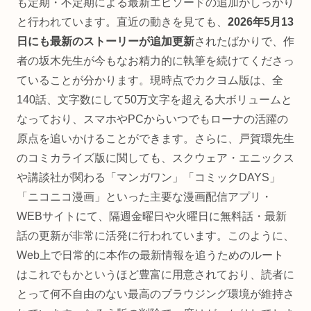
も定期・不定期による最新エピソードの追加がしっかり
と行われています。直近の動きを見ても、
2026年5月13
日にも最新のストーリーが追加更新
されたばかりで、作
者の坂木先生が今もなお精力的に執筆を続けてくださっ
ていることが分かります。現時点でカクヨム版は、全
140話、文字数にして50万文字を超える大ボリュームと
なっており、スマホやPCからいつでもローナの活躍の
原点を追いかけることができます。さらに、戸賀環先生
のコミカライズ版に関しても、スクウェア・エニックス
や講談社が関わる「マンガワン」「コミックDAYS」
「ニコニコ漫画」といった主要な漫画配信アプリ・
WEBサイトにて、隔週金曜日や火曜日に無料話・最新
話の更新が非常に活発に行われています。このように、
Web上で日常的に本作の最新情報を追うためのルート
はこれでもかというほど豊富に用意されており、読者に
とって何不自由のない最高のブラウジング環境が維持さ