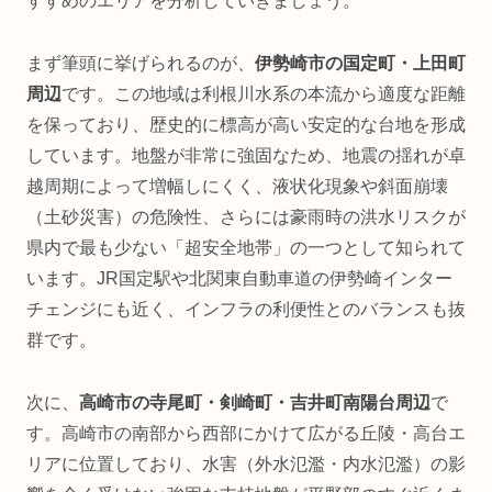
すすめのエリアを分析していきましょう。
まず筆頭に挙げられるのが、
伊勢崎市の国定町・上田町
周辺
です。この地域は利根川水系の本流から適度な距離
を保っており、歴史的に標高が高い安定的な台地を形成
しています。地盤が非常に強固なため、地震の揺れが卓
越周期によって増幅しにくく、液状化現象や斜面崩壊
（土砂災害）の危険性、さらには豪雨時の洪水リスクが
県内で最も少ない「超安全地帯」の一つとして知られて
います。JR国定駅や北関東自動車道の伊勢崎インター
チェンジにも近く、インフラの利便性とのバランスも抜
群です。
次に、
高崎市の寺尾町・剣崎町・吉井町南陽台周辺
で
す。高崎市の南部から西部にかけて広がる丘陵・高台エ
リアに位置しており、水害（外水氾濫・内水氾濫）の影