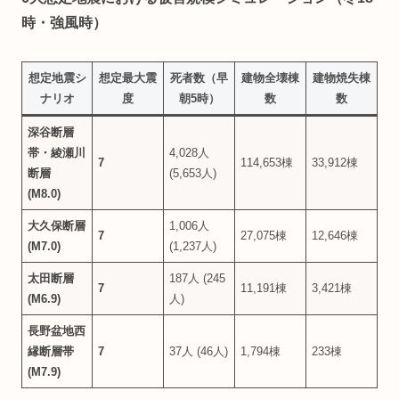
時・強風時）
想定地震シ
想定最大震
死者数（早
建物全壊棟
建物焼失棟
ナリオ
度
朝5時）
数
数
深谷断層
帯・綾瀬川
4,028人
7
114,653棟
33,912棟
断層
(5,653人)
(M8.0)
大久保断層
1,006人
7
27,075棟
12,646棟
(M7.0)
(1,237人)
太田断層
187人 (245
7
11,191棟
3,421棟
(M6.9)
人)
長野盆地西
縁断層帯
7
37人 (46人)
1,794棟
233棟
(M7.9)