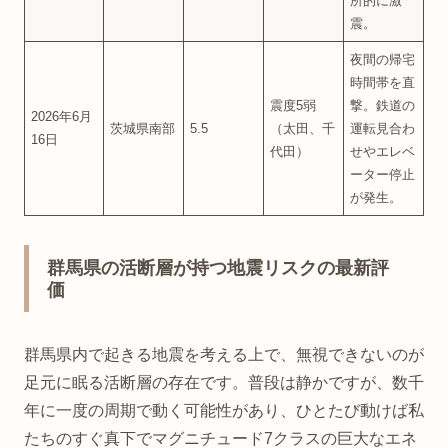
所的に激
震。
夜間の帰宅
時間帯を直
震度5弱
撃。鉄道の
2026年6月
茨城県南部
5.5
（太田、千
運転見合わ
16日
代田）
せやエレベ
ーター停止
が発生。
群馬県の活断層が持つ地震リスクの最新評
価
群馬県内で起きる地震を考える上で、無視できないのが
足元に眠る活断層の存在です。普段は静かですが、数千
年に一度の周期で動く可能性があり、ひとたび動けば私
たちのすぐ真下でマグニチュード7クラスの巨大なエネ