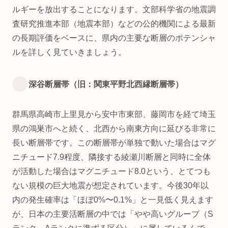
ルギーを放出することになります。文部科学省の地震調
査研究推進本部（地震本部）などの公的機関による最新
の長期評価をベースに、県内の主要な断層のポテンシャ
ルを詳しく見ていきましょう。
深谷断層帯（旧：関東平野北西縁断層帯）
群馬県高崎市上里見から安中市東部、藤岡市を経て埼玉
県の鴻巣市へと続く、北西から南東方向に延びる非常に
長い断層帯です。この断層帯が単独で動いた場合はマグ
ニチュード7.9程度、隣接する綾瀬川断層と同時に全体
が活動した場合はマグニチュード8.0という、とてつも
ない規模の巨大地震が想定されています。今後30年以
内の発生確率は「ほぼ0%〜0.1%」と一見低く見えます
が、日本の主要活断層の中では「やや高いグループ（S