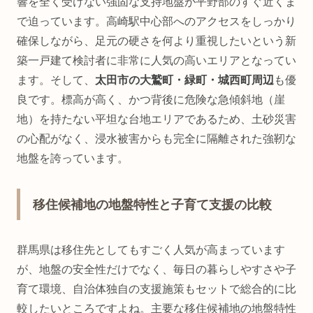
響を全く受けない強固な支持地盤が平野部のすぐ近くま
で迫っています。高崎駅中心部へのアクセスをしっかり
確保しながら、足元の硬さを何より重視したいという新
築一戸建て検討者に非常に人気の高いエリアとなってい
ます。そして、
太田市の大鷲町・緑町・城西町周辺
も優
良です。標高が高く、かつ背後に危険な急傾斜地（崖
地）を持たない平坦な台地エリアであるため、土砂災害
の心配がなく、浸水被害からも完全に隔離された強靭な
地盤を誇っています。
移住候補地の地盤特性と子育て支援の比較
群馬県は移住先としてもすごく人気が高まっています
が、地盤の安全性だけでなく、毎日の暮らしやすさや子
育て環境、自治体独自の支援施策もセットで総合的に比
較したいところですよね。主要な移住候補地の地盤特性