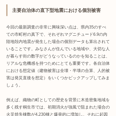
主要自治体の直下型地震における個別被害
今回の最新調査の非常に興味深い点は、県内35のすべ
ての市町村の真下で、それぞれマグニチュード6.9の内
陸地殻内地震が発生した場合の個別データも算出されて
いることです。みなさんが住んでいる地域や、大切な人
が暮らす街の数字がどうなっているのかを知ることは、
リアルな危機感を持つためにとても重要です。各自治体
における想定値（建物被害は全壊・半壊の合算、人的被
害は発災直後を想定）をいくつかピックアップしてみま
しょう。
例えば、織物の町としての歴史を背景に木造密集地域を
多く残す桐生市では、初期消火が強風で阻まれた場合の
火災焼失棟数が4,230棟と爆発的に増加し、それに起因