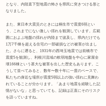
となり、内陸直下型地震の怖さを県民に突きつける形と
なりました。
また、東日本大震災のときには桐生市で震度6弱とい
う、これまでにない激しい揺れを観測しています。広範
囲におよぶ地盤の揺れが内陸まで波及し、県内だけでも
1万7千棟を超える住宅の一部破損などの被害が出まし
た。さらに遡ると、1931年の西埼玉地震では前橋市で
震度5を観測し、利根川流域の軟弱地盤を中心に家屋全
壊166棟という甚大な被害を出した歴史もあります。こ
うして並べてみると、数年〜数十年に一度のペースで、
私たちの身近な場所が震度5弱以上の強い揺れに見舞わ
れていることが分かります。「あまり地震を経験した記
憶がないな」と思っていても、記録は正直にそのリスク
を語っていますね。