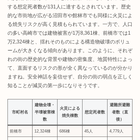
する想定死者数が131人に達するとされています。歴史
的な市街地が広がる沼田市や館林市でも同様に火災によ
る焼失リスクが高く見積もられています。一方で、人口
の多い高崎市では建物被害が1万8,361棟、前橋市では1
万2,324棟と、揺れそのものによる構造物破壊のボリュ
ームが大きくなる傾向があります。このように、それぞ
れの街の歴史的な背景や建物の密集度、地質特性によっ
て、直面するリスクの形が全く異なっているのが分かり
ますね。安全神話を妄信せず、自分の街の弱点を正しく
知ることが減災の第一歩になりそうです。
建物全壊・
避難所避難
火災による
市町村名
半壊被害棟
想定死者数
者数（直
焼失棟数
数
後）
前橋市
12,324棟
686棟
45人
4,779人