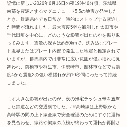
記憶に新しい2026年6月16日の夜19時46分頃、茨城県
南部を震源とするマグニチュード5.5の地震が発生した
とき、群馬県内でも日常が一時的にストップする緊迫し
た時間が流れました。最大震度5弱を観測した太田市や
千代田町を中心に、どのような影響が出たのかを振り返
ってみます。震源の深さは約50kmで、沈み込むプレー
ト境界またはプレート内部で発生した地震と推定されて
いますが、群馬県内では非常に広い範囲が強い揺れに見
舞われ、前橋市や桐生市、伊勢崎市、館林市などでも震
度4から震度3の強い横揺れが約10秒間にわたって持続
しました。
まず大きな影響が出たのが、夜の帰宅ラッシュ帯を直撃
した鉄道などの交通網でした。JR高崎線は上野駅から
高崎駅の間の上下線全線で安全確認のためにすぐに運転
を見合わせ、線路や架線の点検が終わって運転が再開さ