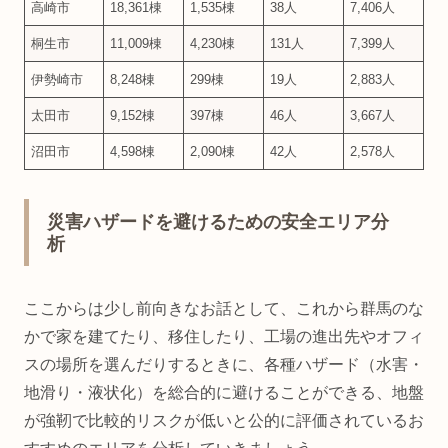
高崎市
18,361棟
1,535棟
38人
7,406人
桐生市
11,009棟
4,230棟
131人
7,399人
伊勢崎市
8,248棟
299棟
19人
2,883人
太田市
9,152棟
397棟
46人
3,667人
沼田市
4,598棟
2,090棟
42人
2,578人
災害ハザードを避けるための安全エリア分
析
ここからは少し前向きなお話として、これから群馬のな
かで家を建てたり、移住したり、工場の進出先やオフィ
スの場所を選んだりするときに、各種ハザード（水害・
地滑り・液状化）を総合的に避けることができる、地盤
が強靭で比較的リスクが低いと公的に評価されているお