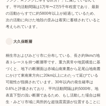
ランク、Aランクに準ずる区分）」に属しているんで
す。平均活動間隔は1万年〜2万5千年程度であり、最新
の活動からすでに約5800年以上が経過しているため、
次の活動に向けた地殻の歪みは着実に蓄積されていると
考えられています。
大久保断層
桐生市およびみどり市に分布している、長さ約9kmの地
表トレースを持つ断層帯です。重力異常や地質構造に基
づくと、地下の断層面は赤城山南東麓から足尾山地南麓
にかけて東南東方向に20km以上にわたって延びている
可能性が指摘されています。30年以内の発生確率は
0.6%と評価されており、平均活動間隔は約5000年。地
表直下型の浅い断層であるため、もし活動した場合は桐
生・みどり市域に局所的な超強震震源が位置することに