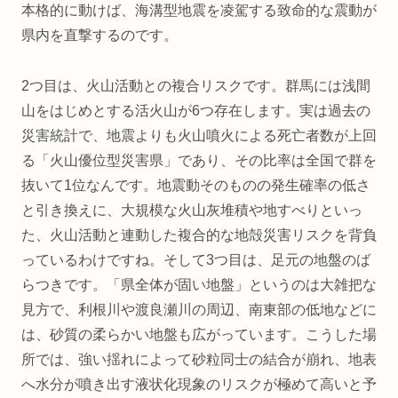
本格的に動けば、海溝型地震を凌駕する致命的な震動が
県内を直撃するのです。
2つ目は、火山活動との複合リスクです。群馬には浅間
山をはじめとする活火山が6つ存在します。実は過去の
災害統計で、地震よりも火山噴火による死亡者数が上回
る「火山優位型災害県」であり、その比率は全国で群を
抜いて1位なんです。地震動そのものの発生確率の低さ
と引き換えに、大規模な火山灰堆積や地すべりといっ
た、火山活動と連動した複合的な地殻災害リスクを背負
っているわけですね。そして3つ目は、足元の地盤のば
らつきです。「県全体が固い地盤」というのは大雑把な
見方で、利根川や渡良瀬川の周辺、南東部の低地などに
は、砂質の柔らかい地盤も広がっています。こうした場
所では、強い揺れによって砂粒同士の結合が崩れ、地表
へ水分が噴き出す液状化現象のリスクが極めて高いと予