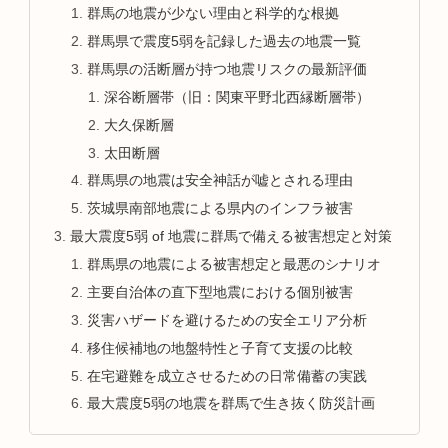
群馬の地震が少ない理由と科学的な根拠
群馬県で震度5弱を記録した過去の地震一覧
群馬県の活断層が持つ地震リスクの最新評価
深谷断層帯（旧：関東平野北西縁断層帯）
大久保断層
太田断層
群馬県の地震は安全神話が嘘とされる理由
茨城県南部地震による県内のインフラ被害
最大震度5弱 of 地震に群馬で備える被害想定と対策
群馬県の地震による被害想定と最悪のシナリオ
主要自治体の直下型地震における個別被害
災害ハザードを避けるための安全エリア分析
移住候補地の地盤特性と子育て支援の比較
在宅避難を成立させるための日常備蓄の実践
最大震度5弱の地震を群馬で生き抜く防災計画