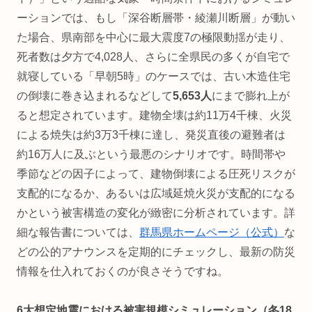
ーションでは、もし「深谷断層帯・綾瀬川断層」が動い
た場合、県南部を中心に最大震度7の極限動揺が走り、
死者数は夕方で4,028人、さらに全県民の多くが自宅で
就寝している「早朝5時」のケースでは、古い木造住宅
の倒壊に巻き込まれるなどして
5,653人
にまで膨れ上が
ると想定されています。建物全壊は約11万4千棟、火災
による焼失は約3万3千棟に達し、発災直後の避難者は
約16万人に及ぶという最悪のシナリオです。時間帯や
季節などの因子によって、建物倒壊による圧死リスクが
支配的になるか、あるいは広域延焼火災が支配的になる
かという被害構造の変化が緻密に分析されています。詳
細な報告書については、
群馬県ホームページ（公式）
な
どの公的アナウンスを定期的にチェックし、最新の防災
情報を仕入れておくのが良さそうですね。
6大想定地震における被害規模シミュレーション（冬18