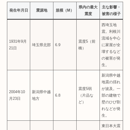
県内の最大
主な影響・
発生年月日
震源地
規模（M）
震度
被害の様子
西埼玉地
震。利根川
流域を中心
1931年9月
震度5（前
埼玉県北部
6.9
に家屋が全
21日
橋）
壊するなど
の被害が発
生。
新潟県中越
地震の揺れ
震度5弱
が波及。一
2004年10
新潟県中越
6.8
（片品な
部の建物で
月23日
地方
ど）
壁のひび割
れなどが発
生。
東日本大震