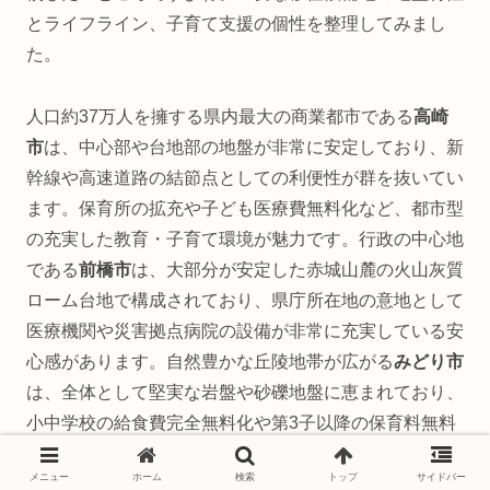
とライフライン、子育て支援の個性を整理してみまし
た。
人口約37万人を擁する県内最大の商業都市である
高崎
市
は、中心部や台地部の地盤が非常に安定しており、新
幹線や高速道路の結節点としての利便性が群を抜いてい
ます。保育所の拡充や子ども医療費無料化など、都市型
の充実した教育・子育て環境が魅力です。行政の中心地
である
前橋市
は、大部分が安定した赤城山麓の火山灰質
ローム台地で構成されており、県庁所在地の意地として
医療機関や災害拠点病院の設備が非常に充実している安
心感があります。自然豊かな丘陵地帯が広がる
みどり市
は、全体として堅実な岩盤や砂礫地盤に恵まれており、
小中学校の給食費完全無料化や第3子以降の保育料無料
化など、全国的にも先進的な子育て支援で注目を集めて
メニュー
ホーム
検索
トップ
サイドバー
います。最北部の
みなかみ町
は山岳・河川地帯ですが、