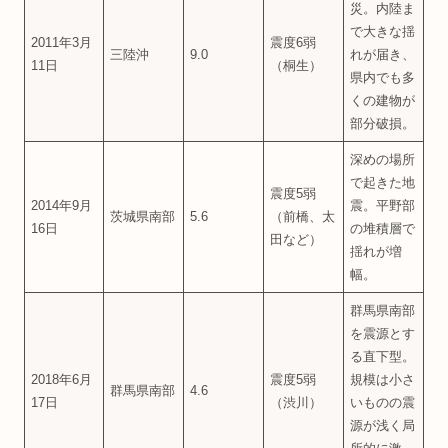
災。内陸ま
で大きな揺
2011年3月
震度6弱
三陸沖
9.0
れが届き、
11日
（桐生）
県内でも多
くの建物が
部分破損。
深めの場所
で起きた地
震度5弱
2014年9月
震。平野部
茨城県南部
5.6
（前橋、太
16日
の堆積層で
田など）
揺れが増
幅。
群馬県南部
を震源とす
る直下型。
2018年6月
震度5弱
規模は小さ
群馬県南部
4.6
17日
（渋川）
いものの震
源が浅く局