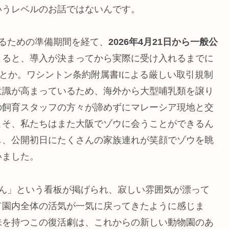
いうレベルのお話ではないんです。
るための準備期間を経て、
2026年4月21日から一般公
よると、導入が決まってから実際に受け入れるまでに
だとか。ワシントン条約附属書Iによる厳しい取引規制
意識が高まっているため、海外から大型哺乳類を譲り
の飼育スタッフの方々が諦めずにマレーシア現地と交
こそ、私たちはまた大阪でゾウに会うことができるん
し、公開初日にたくさんの家族連れが笑顔でゾウを眺
いました。
せん」という看板が掲げられ、寂しい雰囲気が漂って
て園内全体の活気が一気に戻ってきたように感じま
味を持つこの復活劇は、これからの新しい動物園のあ