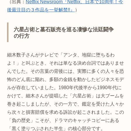
（出典：
Netflix Newsroom『Netflix、日本で10周年！今
後最注目の３作品を一挙解禁‼︎』
）
六星占術と墓石販売を巡る凄惨な法廷闘争
の行方
細木数子さんがテレビで「アンタ、地獄に堕ちるわ
よ！」と叫ぶとき、それは単なる決め台詞ではありませ
んでした。その言葉の背後には、実際に多くの人々を恐
怖のどん底に陥れ、多額の金銭を動かしたビジネスモデ
ルが存在していました。1980年代後半から1990年代に
かけて、細木さんが提唱した「六星占術」は大ブームを
巻き起こしましたが、その一方で、鑑定を受けた人々か
ら次々と損害賠償を求める訴訟が起こされました。この
「負の歴史」こそが、ドラマのキャッチコピーにある
「黒く塗りつぶされた半生」の核心部分です。