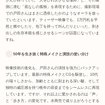
さんが持っていた「人をひれ伏させる凄み」と、その裏
側に潜む「底なしの孤独」を表現するために、撮影現場
での戸田さんはまさに憑依したかのようなオーラを放っ
ていたといいます。ティーザー映像でも、1万円札を平
然と燃やしたり、包丁を持って叫んだりといった、剥き
出しの生存本能を感じさせるシーンが話題になっていま
すね。
50年を生き抜く特殊メイクと演技の使い分け
映像技術の進化も、戸田さんの演技を強力にバックアッ
プしています。最新の特殊メイクとCGを駆使し、10代
の瑞々しさから、加齢とともに刻まれる深い皺、そして
独特の威圧感を持つ晩年の容姿までをシームレスに再現
しています。ですが、それ以上に驚かされるのは「声」
と「歩き方」の変化です。水商売で成り上がろうとする