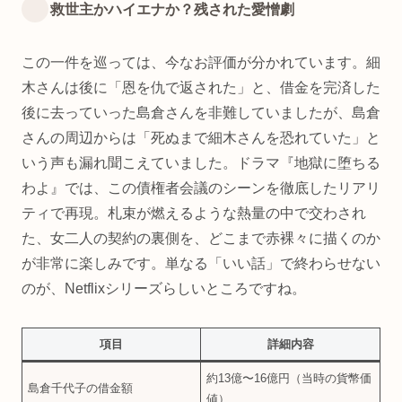
救世主かハイエナか？残された愛憎劇
この一件を巡っては、今なお評価が分かれています。細
木さんは後に「恩を仇で返された」と、借金を完済した
後に去っていった島倉さんを非難していましたが、島倉
さんの周辺からは「死ぬまで細木さんを恐れていた」と
いう声も漏れ聞こえていました。ドラマ『地獄に堕ちる
わよ』では、この債権者会議のシーンを徹底したリアリ
ティで再現。札束が燃えるような熱量の中で交わされ
た、女二人の契約の裏側を、どこまで赤裸々に描くのか
が非常に楽しみです。単なる「いい話」で終わらせない
のが、Netflixシリーズらしいところですね。
項目
詳細内容
約13億〜16億円（当時の貨幣価
島倉千代子の借金額
値）