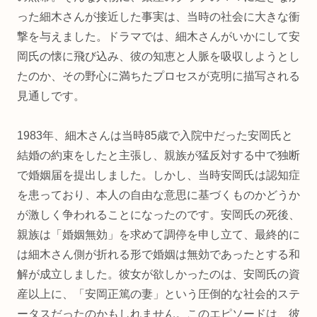
った細木さんが接近した事実は、当時の社会に大きな衝
撃を与えました。ドラマでは、細木さんがいかにして安
岡氏の懐に飛び込み、彼の知恵と人脈を吸収しようとし
たのか、その野心に満ちたプロセスが克明に描写される
見通しです。
1983年、細木さんは当時85歳で入院中だった安岡氏と
結婚の約束をしたと主張し、親族が猛反対する中で独断
で婚姻届を提出しました。しかし、当時安岡氏は認知症
を患っており、本人の自由な意思に基づくものかどうか
が激しく争われることになったのです。安岡氏の死後、
親族は「婚姻無効」を求めて調停を申し立て、最終的に
は細木さん側が折れる形で婚姻は無効であったとする和
解が成立しました。彼女が欲しかったのは、安岡氏の資
産以上に、「安岡正篤の妻」という圧倒的な社会的ステ
ータスだったのかもしれません。このエピソードは、彼