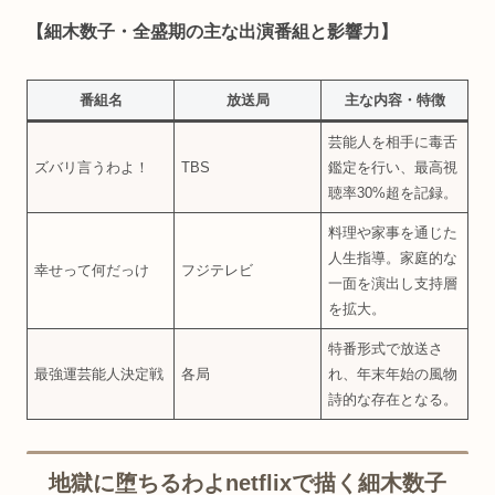
【細木数子・全盛期の主な出演番組と影響力】
番組名
放送局
主な内容・特徴
芸能人を相手に毒舌
ズバリ言うわよ！
TBS
鑑定を行い、最高視
聴率30%超を記録。
料理や家事を通じた
人生指導。家庭的な
幸せって何だっけ
フジテレビ
一面を演出し支持層
を拡大。
特番形式で放送さ
最強運芸能人決定戦
各局
れ、年末年始の風物
詩的な存在となる。
地獄に堕ちるわよnetflixで描く細木数子