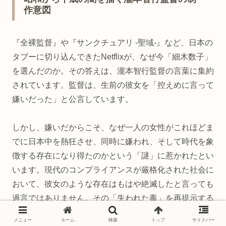
作意図
『全裸監督』や『サンクチュアリ -聖域-』など、日本の
タブーに切り込んできたNetflixが、なぜ今「細木数子」
を選んだのか。その答えは、瀧本智行監督の言葉に集約
されています。監督は、生前の彼女を「控えめに言って
嫌いだった」と公言しています。
しかし、嫌いだからこそ、なぜ一人の女性がこれほどま
でに日本中を熱狂させ、同時に嫌われ、そして時代を象
徴する存在になり得たのかという「謎」に惹かれたとい
います。現代のコンプライアンスが厳格化された社会に
おいて、彼女のような存在はもはや絶滅したと言っても
過言ではありません。その「失われた毒」を再提示する
ことが、監督の狙いなのです。
メニュー
ホーム
検索
トップ
サイドバー