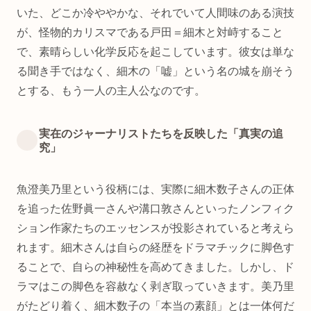
いた、どこか冷ややかな、それでいて人間味のある演技
が、怪物的カリスマである戸田＝細木と対峙すること
で、素晴らしい化学反応を起こしています。彼女は単な
る聞き手ではなく、細木の「嘘」という名の城を崩そう
とする、もう一人の主人公なのです。
実在のジャーナリストたちを反映した「真実の追
究」
魚澄美乃里という役柄には、実際に細木数子さんの正体
を追った佐野眞一さんや溝口敦さんといったノンフィク
ション作家たちのエッセンスが投影されていると考えら
れます。細木さんは自らの経歴をドラマチックに脚色す
ることで、自らの神秘性を高めてきました。しかし、ド
ラマはこの脚色を容赦なく剥ぎ取っていきます。美乃里
がたどり着く、細木数子の「本当の素顔」とは一体何だ