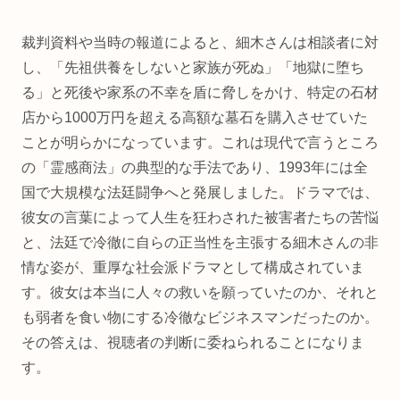
裁判資料や当時の報道によると、細木さんは相談者に対
し、「先祖供養をしないと家族が死ぬ」「地獄に堕ち
る」と死後や家系の不幸を盾に脅しをかけ、特定の石材
店から1000万円を超える高額な墓石を購入させていた
ことが明らかになっています。これは現代で言うところ
の「霊感商法」の典型的な手法であり、1993年には全
国で大規模な法廷闘争へと発展しました。ドラマでは、
彼女の言葉によって人生を狂わされた被害者たちの苦悩
と、法廷で冷徹に自らの正当性を主張する細木さんの非
情な姿が、重厚な社会派ドラマとして構成されていま
す。彼女は本当に人々の救いを願っていたのか、それと
も弱者を食い物にする冷徹なビジネスマンだったのか。
その答えは、視聴者の判断に委ねられることになりま
す。