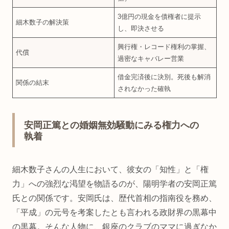
3億円の現金を債権者に提示
細木数子の解決策
し、即決させる
興行権・レコード権利の掌握、
代償
過密なキャバレー営業
借金完済後に決別。死後も解消
関係の結末
されなかった確執
安岡正篤との婚姻無効騒動にみる権力への
執着
細木数子さんの人生において、彼女の「知性」と「権
力」への強烈な渇望を物語るのが、陽明学者の安岡正篤
氏との関係です。安岡氏は、歴代首相の指南役を務め、
「平成」の元号を考案したとも言われる政財界の黒幕中
の黒幕。そんな人物に、銀座のクラブのママに過ぎなか