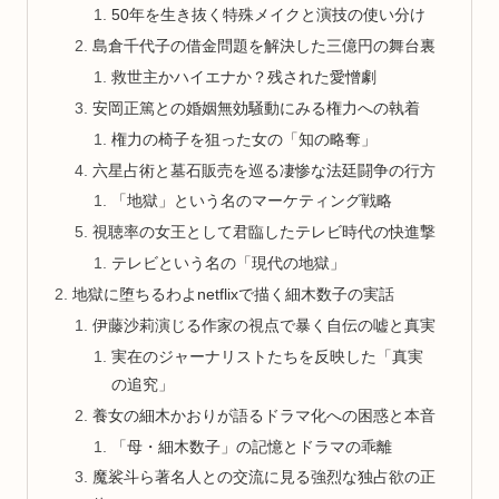
50年を生き抜く特殊メイクと演技の使い分け
島倉千代子の借金問題を解決した三億円の舞台裏
救世主かハイエナか？残された愛憎劇
安岡正篤との婚姻無効騒動にみる権力への執着
権力の椅子を狙った女の「知の略奪」
六星占術と墓石販売を巡る凄惨な法廷闘争の行方
「地獄」という名のマーケティング戦略
視聴率の女王として君臨したテレビ時代の快進撃
テレビという名の「現代の地獄」
地獄に堕ちるわよnetflixで描く細木数子の実話
伊藤沙莉演じる作家の視点で暴く自伝の嘘と真実
実在のジャーナリストたちを反映した「真実
の追究」
養女の細木かおりが語るドラマ化への困惑と本音
「母・細木数子」の記憶とドラマの乖離
魔裟斗ら著名人との交流に見る強烈な独占欲の正