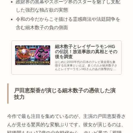
政財界の黒幕やスポーツ界のスターを魅了し支配
した強烈な独占欲の実態
令和の今だからこそ描ける霊感商法や法廷闘争を
含む細木数子の負の側面
細木数子とレイザーラモンHG
の伝説！放送事故の真相とその
後を調査
はじめに2000年代の日本のテレビ黄金期を象
徴する出来事といえば、多くの人が細木数子さ
んとレイザーラモンHGさんのあの衝撃的な激
突を思い出すのではないでしょうか。当時の細
木数子さんは六星占術の開祖として芸能界に君
臨し、ゲストを「地獄に堕ちる…
戸田恵梨香が演じる細木数子の憑依した演
技力
今作で最も注目を集めているのが、主演の戸田恵梨香さ
んが見せる驚異的な変貌ぶりです。彼女が演じるのは、
戦後間もない17歳の少女時代から、テレビ界で「視聴