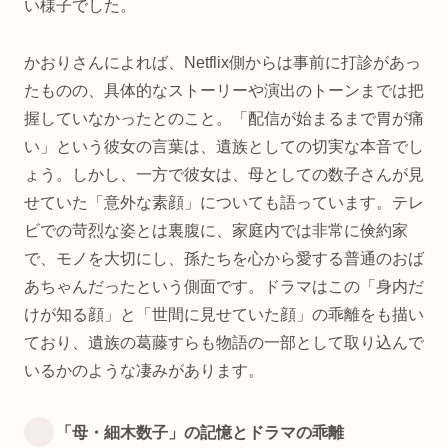
い様子でした。
かおりさんによれば、Netflix側からは事前に打診があっ
たものの、具体的なストーリーや演出のトーンまでは把
握していなかったとのこと。「配信が始まるまで胃が痛
い」という彼女の言葉は、遺族としての切実な本音でし
ょう。しかし、一方で彼女は、母としての数子さんが見
せていた「意外な素顔」についても語っています。テレ
ビでの苛烈な姿とは裏腹に、家庭内では非常に倹約家
で、モノを大切にし、孫たちを心から愛する普通のおば
あちゃんだったという側面です。ドラマはこの「身内だ
けが知る顔」と「世間に見せていた顔」の乖離をも描い
ており、遺族の葛藤すらも物語の一部として取り込んで
いるかのような凄みがあります。
「母・細木数子」の記憶とドラマの乖離