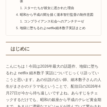
体
スターたちが彼女に惹かれた理由
昭和から平成の闇を描く瀧本智行監督の制作意図
コンプライアンス社会へのアンチテーゼ
地獄に堕ちるわよnetflix細木数子実話まとめ
はじめに
こんにちは！今回は2026年最大の話題作、地獄に堕ち
るわよ netflix 細木数子 実話についてじっくり語ってい
こうと思います。あの伝説の占い師、細木数子さんの人
生がまさかのドラマ化ということで、配信日の2026年4
月27日が今から待ち遠しいですよね。あらすじをチェ
ックするだけでも、昭和の銀座から平成のテレビ黄金期
まで、あまりに濃密なエピソードが並んでいて驚かされ