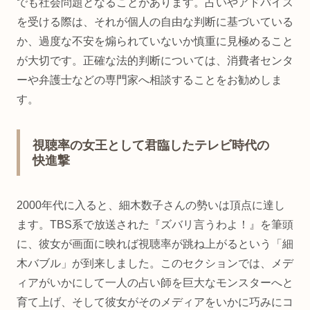
でも社会問題となることがあります。占いやアドバイス
を受ける際は、それが個人の自由な判断に基づいている
か、過度な不安を煽られていないか慎重に見極めること
が大切です。正確な法的判断については、消費者センタ
ーや弁護士などの専門家へ相談することをお勧めしま
す。
視聴率の女王として君臨したテレビ時代の
快進撃
2000年代に入ると、細木数子さんの勢いは頂点に達し
ます。TBS系で放送された『ズバリ言うわよ！』を筆頭
に、彼女が画面に映れば視聴率が跳ね上がるという「細
木バブル」が到来しました。このセクションでは、メデ
ィアがいかにして一人の占い師を巨大なモンスターへと
育て上げ、そして彼女がそのメディアをいかに巧みにコ