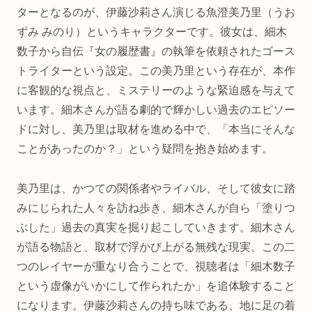
ターとなるのが、伊藤沙莉さん演じる魚澄美乃里（うお
ずみ みのり）というキャラクターです。彼女は、細木
数子から自伝『女の履歴書』の執筆を依頼されたゴース
トライターという設定。この美乃里という存在が、本作
に客観的な視点と、ミステリーのような緊迫感を与えて
います。細木さんが語る劇的で輝かしい過去のエピソー
ドに対し、美乃里は取材を進める中で、「本当にそんな
ことがあったのか？」という疑問を抱き始めます。
美乃里は、かつての関係者やライバル、そして彼女に踏
みにじられた人々を訪ね歩き、細木さんが自ら「塗りつ
ぶした」過去の真実を掘り起こしていきます。細木さん
が語る物語と、取材で浮かび上がる無残な現実。この二
つのレイヤーが重なり合うことで、視聴者は「細木数子
という虚像がいかにして作られたか」を追体験すること
になります。伊藤沙莉さんの持ち味である、地に足の着