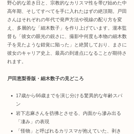
野心的な若き日と、宗教的なカリスマ性を帯び始めた中
高年期、そしてすべてを手に入れたはずの絶頂期。戸田
さんはそれぞれの年代で発声方法や視線の配り方を変
え、多層的な「細木数子」を作り上げています。瀧本監
督も「彼女の眼光の鋭さに、撮影中何度も本物の細木数
子を見たような錯覚に陥った」と絶賛しており、まさに
彼女のキャリア史上、最高の到達点になることが期待さ
れます。
戸田恵梨香版・細木数子の見どころ
17歳から66歳までを演じ分ける驚異的な年齢スパ
ン
岩下志麻さんを彷彿とさせる、内面から滲み出る
「凄み」の表現
「怪物」と呼ばれるカリスマが抱えていた、剥き