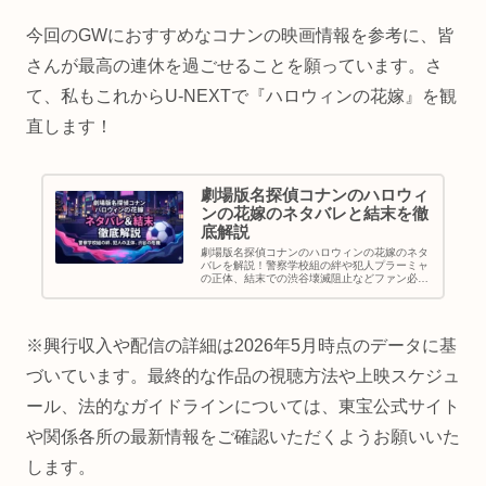
今回のGWにおすすめなコナンの映画情報を参考に、皆
さんが最高の連休を過ごせることを願っています。さ
て、私もこれからU-NEXTで『ハロウィンの花嫁』を観
直します！
劇場版名探偵コナンのハロウィ
ンの花嫁のネタバレと結末を徹
底解説
劇場版名探偵コナンのハロウィンの花嫁のネタ
バレを解説！警察学校組の絆や犯人プラーミャ
の正体、結末での渋谷壊滅阻止などファン必見
の情報を網羅しました。この記事を読めば名探
偵コナンのハロウィンの花嫁に関するネタバレ
が全て分かります。最新作へ続く重要な伏線も
逃さず紹介します。
※興行収入や配信の詳細は2026年5月時点のデータに基
づいています。最終的な作品の視聴方法や上映スケジュ
ール、法的なガイドラインについては、東宝公式サイト
や関係各所の最新情報をご確認いただくようお願いいた
します。