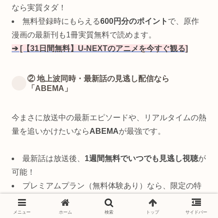
なら実質タダ！
無料登録時にもらえる
600円分のポイント
で、原作
漫画の最新刊も1冊実質無料で読めます。
➔ [【31日間無料】U-NEXTのアニメを今すぐ観る]
② 地上波同時・最新話の見逃し配信なら
「ABEMA」
今まさに放送中の最新エピソードや、リアルタイムの熱
量を追いかけたいなら
ABEMA
が最強です。
最新話は放送後、
1週間無料でいつでも見逃し視聴
が
可能！
プレミアムプラン（無料体験あり）なら、限定の特
典映像や過去の神回もすべて広告なしで見放題になりま
す。
メニュー
ホーム
検索
トップ
サイドバー