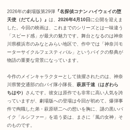
2026年の劇場版第29弾
『名探偵コナン ハイウェイの堕
天使（だてんし）』
は、
2026年4月10日
に公開を迎えま
した。今回の映画は、これまでのシリーズとは一味違う
「スピード感」が最大の魅力です。舞台となるのは神奈
川県横浜市のみなとみらい地区で、作中では「神奈川モ
ーターサイクルフェスティバル」というバイクの祭典が
物語の重要な背景になっています。
今作のメインキャラクターとして抜擢されたのは、神奈
川県警交通部の白バイ隊小隊長、
萩原千速（はぎわら
ちはや）
さんです。彼女は原作でも非常に高い人気を誇
っていますが、劇場版への登場は今回が初めて。爆弾事
件で殉職した弟・萩原研二への想いを胸に、謎の黒いバ
イク「ルシファー」を追う姿は、まさに「風の女神」そ
のものです。