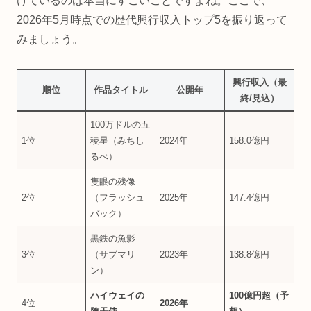
けているのは本当にすごいことですよね。ここで、
2026年5月時点での歴代興行収入トップ5を振り返って
みましょう。
興行収入（最
順位
作品タイトル
公開年
終/見込）
100万ドルの五
1位
稜星（みちし
2024年
158.0億円
るべ）
隻眼の残像
2位
（フラッシュ
2025年
147.4億円
バック）
黒鉄の魚影
3位
（サブマリ
2023年
138.8億円
ン）
ハイウェイの
100億円超（予
4位
2026年