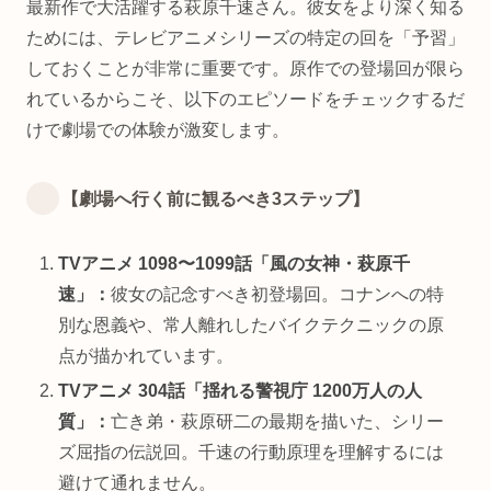
最新作で大活躍する萩原千速さん。彼女をより深く知る
ためには、テレビアニメシリーズの特定の回を「予習」
しておくことが非常に重要です。原作での登場回が限ら
れているからこそ、以下のエピソードをチェックするだ
けで劇場での体験が激変します。
【劇場へ行く前に観るべき3ステップ】
TVアニメ 1098〜1099話「風の女神・萩原千
速」：
彼女の記念すべき初登場回。コナンへの特
別な恩義や、常人離れしたバイクテクニックの原
点が描かれています。
TVアニメ 304話「揺れる警視庁 1200万人の人
質」：
亡き弟・萩原研二の最期を描いた、シリー
ズ屈指の伝説回。千速の行動原理を理解するには
避けて通れません。