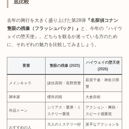
底比較
去年の興行を大きく盛り上げた第28弾
『名探偵コナン
隻眼の残像（フラッシュバック）』
と、今年の『ハイウ
ェイの堕天使』。どちらを観るか迷っている方のため
に、それぞれの魅力を比較してみましょう。
ハイウェイの堕天使
要素
隻眼の残像 (2025)
(2026)
萩原千速・神奈川県
メインキャラ
諸伏高明・長野県警
警
脚本家
櫻井武晴
大倉崇裕
シリアス・重厚・ミ
アクション・爽快・
作品トーン
ステリー重視
スピード感重視
大人のミステリー好
派手なアクションを
おすすめの人