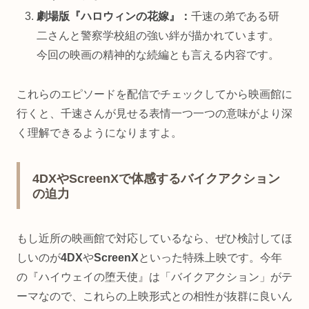
劇場版『ハロウィンの花嫁』：
千速の弟である研
二さんと警察学校組の強い絆が描かれています。
今回の映画の精神的な続編とも言える内容です。
これらのエピソードを配信でチェックしてから映画館に
行くと、千速さんが見せる表情一つ一つの意味がより深
く理解できるようになりますよ。
4DXやScreenXで体感するバイクアクション
の迫力
もし近所の映画館で対応しているなら、ぜひ検討してほ
しいのが
4DX
や
ScreenX
といった特殊上映です。今年
の『ハイウェイの堕天使』は「バイクアクション」がテ
ーマなので、これらの上映形式との相性が抜群に良いん