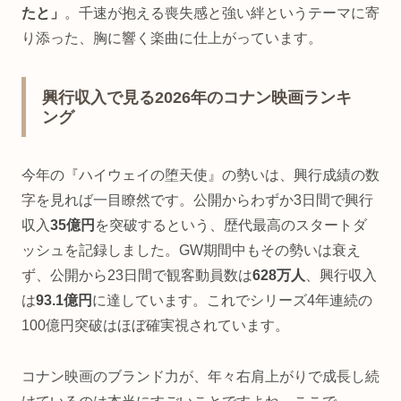
たと」
。千速が抱える喪失感と強い絆というテーマに寄
り添った、胸に響く楽曲に仕上がっています。
興行収入で見る2026年のコナン映画ランキ
ング
今年の『ハイウェイの堕天使』の勢いは、興行成績の数
字を見れば一目瞭然です。公開からわずか3日間で興行
収入
35億円
を突破するという、歴代最高のスタートダ
ッシュを記録しました。GW期間中もその勢いは衰え
ず、公開から23日間で観客動員数は
628万人
、興行収入
は
93.1億円
に達しています。これでシリーズ4年連続の
100億円突破はほぼ確実視されています。
コナン映画のブランド力が、年々右肩上がりで成長し続