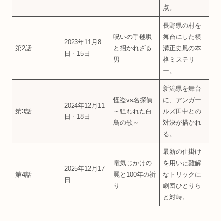
点。
長野県の村を
呪いの手毬唄
舞台にした横
2023年11月8
第2話
と招かれざる
溝正史風の本
日・15日
男
格ミステリ
ー。
新潟県を舞台
怪盗vs名探偵
に、アンガー
2024年12月11
第3話
～狙われた白
ルズ田中との
日・18日
鳥の歌～
対決が描かれ
る。
最新の仕掛け
電気じかけの
を用いた難解
2025年12月17
第4話
罠と100年の祈
なトリックに
日
り
劇団ひとりら
と対峙。