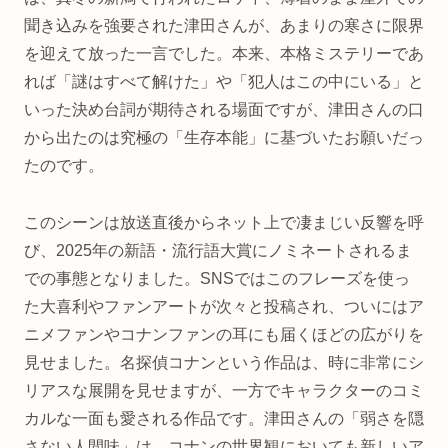
聞き込みを強要された津田さんが、あまりの寒さに限界
を迎えて放った一言でした。本来、本格ミステリーであ
れば「謎はすべて解けた」や「犯人はこの中にいる」と
いった決め台詞が期待される場面ですが、津田さんの口
から出たのは究極の「生存本能」に基づいたお願いだっ
たのです。
このシーンは放送直後からネット上で凄まじい反響を呼
び、2025年の新語・流行語大賞にノミネートされるま
での事態となりました。SNSではこのフレーズを使っ
た大喜利やファンアートが次々と投稿され、ついにはア
ニメファンやコナンファンの耳にも届くほどの広がりを
見せました。名探偵コナンという作品は、時に非常にシ
リアスな展開を見せますが、一方でキャラクターのコミ
カルな一面も愛される作品です。津田さんの「弱さを隠
さない人間味」は、コナンの世界観においても新しいア