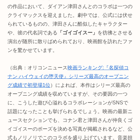
の作品において、ダイアン津田さんとのコラボは一つの
クライマックスを迎えました。劇中では、公式には伏せ
られているものの、津田さんに酷似したキャラクター
や、彼の代名詞である
「ゴイゴイスー」
を彷彿とさせる
演出が随所に散りばめられており、映画館を訪れたファ
ンを驚かせています。
（出典：オリコンニュース
映画ランキング:『名探偵コ
ナン ハイウェイの堕天使』シリーズ最高のオープニン
グ成績で初登場1位
）によれば、本作はシリーズ最高の
オープニング成績を収めていますが、その要因の一つ
に、こうした遊び心溢れるコラボレーションがSNSで
話題になったことも挙げられるでしょう。映画の最新ニ
ュースセクションでも、コナン君と津田さんが仲良くゴ
イゴイスーのポーズを決める写真が掲載されるなど、公
式もノリノリでこのコラボを盛り上げています。音楽担