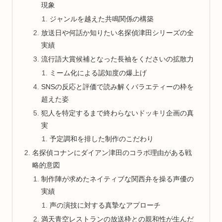
現象
ジャンルを越えた共鳴関係の構築
放送日や何話か知りたい名探偵津田シリーズの全
実績
流行語大賞候補となった長袖をくださいの拡散力
ミーム化による認知度の爆上げ
SNSの反応と評価で読み解くバラエティーの枠を
超えた姿
犯人を特定するまで終わらないドッキリ企画の真
実
予定調和を排した制作のこだわり
名探偵コナンにダイアン津田のコラボ理由がある戦
略的意図
制作陣が求めたネイティブな関西弁を操る声優の
実績
声の演技に対する真摯なアプローチ
満天青空レストランの放送枠との親和性が生んだ