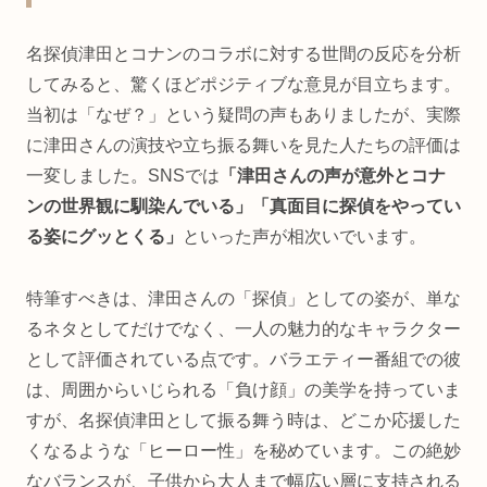
名探偵津田とコナンのコラボに対する世間の反応を分析
してみると、驚くほどポジティブな意見が目立ちます。
当初は「なぜ？」という疑問の声もありましたが、実際
に津田さんの演技や立ち振る舞いを見た人たちの評価は
一変しました。SNSでは
「津田さんの声が意外とコナ
ンの世界観に馴染んでいる」「真面目に探偵をやってい
る姿にグッとくる」
といった声が相次いでいます。
特筆すべきは、津田さんの「探偵」としての姿が、単な
るネタとしてだけでなく、一人の魅力的なキャラクター
として評価されている点です。バラエティー番組での彼
は、周囲からいじられる「負け顔」の美学を持っていま
すが、名探偵津田として振る舞う時は、どこか応援した
くなるような「ヒーロー性」を秘めています。この絶妙
なバランスが、子供から大人まで幅広い層に支持される