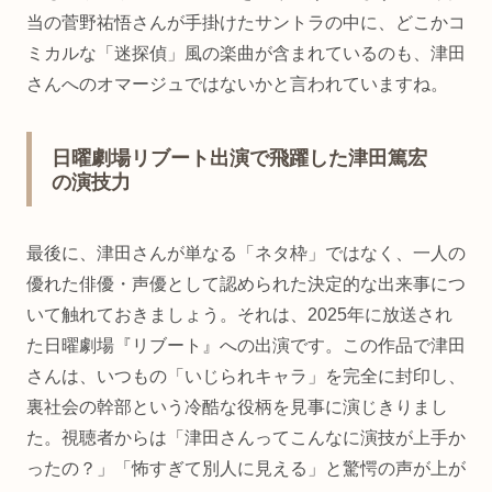
当の菅野祐悟さんが手掛けたサントラの中に、どこかコ
ミカルな「迷探偵」風の楽曲が含まれているのも、津田
さんへのオマージュではないかと言われていますね。
日曜劇場リブート出演で飛躍した津田篤宏
の演技力
最後に、津田さんが単なる「ネタ枠」ではなく、一人の
優れた俳優・声優として認められた決定的な出来事につ
いて触れておきましょう。それは、2025年に放送され
た日曜劇場『リブート』への出演です。この作品で津田
さんは、いつもの「いじられキャラ」を完全に封印し、
裏社会の幹部という冷酷な役柄を見事に演じきりまし
た。視聴者からは「津田さんってこんなに演技が上手か
ったの？」「怖すぎて別人に見える」と驚愕の声が上が