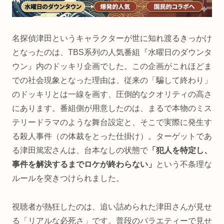
名探偵津田というキャラクターが世に知れ渡るきっかけ
となったのは、TBS系列の人気番組『水曜日のダウンタ
ウン』内のドッキリ企画でした。この企画がこれほどま
での社会現象となった理由は、従来の「騙して終わり」
のドッキリとは一線を画す、圧倒的なクオリティの高さ
にあります。番組側が用意したのは、まるで本物のミス
テリードラマのような舞台設定と、そこで実際に発生す
る殺人事件（の体裁をとった仕掛け）。ターゲットであ
る津田篤宏さんは、台本なしの状態で
「犯人を特定し、
事件を解決するまでロケが終わらない」
という不条理な
ルールを突きつけられました。
視聴者が熱狂したのは、追い詰められた津田さんが見せ
る「リアルな必死さ」です。普段のバラエティーで見せ