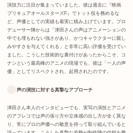
演技力に注目が集まっていました。彼は過去に『映画
プリキュアオールスターズF』でトット役を務めるな
ど、声優としての実績も着実に積み上げています。プロ
デューサー陣からは「津田さんの声はアニメーションの
中でも埋もれない強さがあり、かつキャラクターに親し
みやすさを与えてくれる」と非常に高い評価を受けてい
ました。こうした技術的な裏付けがあったからこそ、コ
ナンという最高峰のアニメの現場でも、彼は「一人の声
優」としてリスペクトされ、起用されたのです。
声の演技に対する真摯なアプローチ
津田さん本人のインタビューでも、実写の演技とアニメ
のアフレコでは声の張り方や立体感の出し方が全く異な
り、常にプロの声優への敬意を持って取り組んでいると
語っています。こうした真摯な姿勢が制作陣の信頼を勝