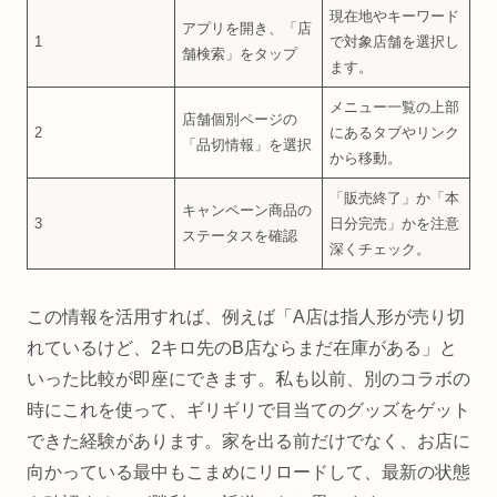
現在地やキーワード
アプリを開き、「店
1
で対象店舗を選択し
舗検索」をタップ
ます。
メニュー一覧の上部
店舗個別ページの
2
にあるタブやリンク
「品切情報」を選択
から移動。
「販売終了」か「本
キャンペーン商品の
3
日分完売」かを注意
ステータスを確認
深くチェック。
この情報を活用すれば、例えば「A店は指人形が売り切
れているけど、2キロ先のB店ならまだ在庫がある」と
いった比較が即座にできます。私も以前、別のコラボの
時にこれを使って、ギリギリで目当てのグッズをゲット
できた経験があります。家を出る前だけでなく、お店に
向かっている最中もこまめにリロードして、最新の状態