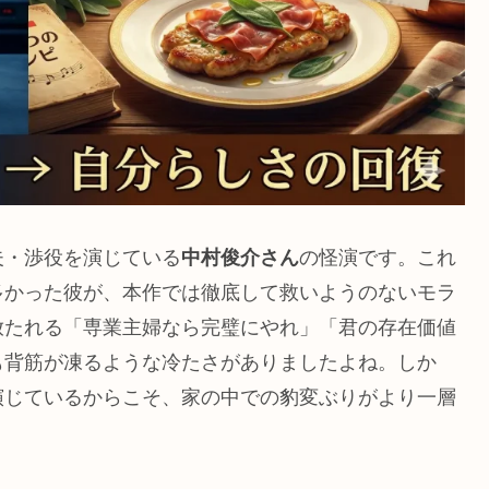
夫・渉役を演じている
中村俊介さん
の怪演です。これ
多かった彼が、本作では徹底して救いようのないモラ
放たれる「専業主婦なら完璧にやれ」「君の存在価値
も背筋が凍るような冷たさがありましたよね。しか
演じているからこそ、家の中での豹変ぶりがより一層