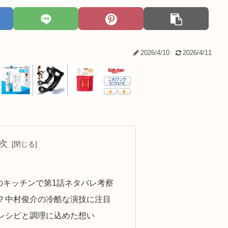
2026/4/10
2026/4/11
次
のキッチンで第1話ネタバレ考察
？中村俊介の冷酷な演技に注目
レシピと調理に込めた想い