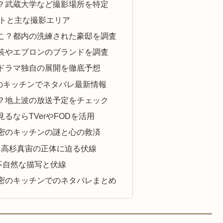
？武蔵大学など撮影場所を特定
トと主な撮影エリア
こ？都内の洗練された豪邸を調査
装やエプロンのブランドを調査
ドラマ独自の展開を徹底予想
のキッチンでネタバレ最新情報
？地上波の放送予定をチェック
るならTVerやFODを活用
密のキッチンの謎と心の救済
？高杉真宙の正体に迫る伏線
う不自然な描写と伏線
密のキッチンでのネタバレまとめ