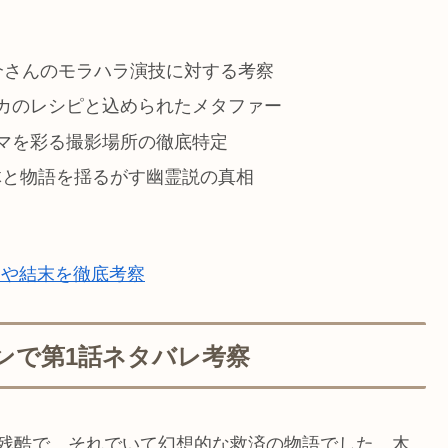
介さんのモラハラ演技に対する考察
カのレシピと込められたメタファー
マを彩る撮影場所の徹底特定
体と物語を揺るがす幽霊説の真相
トや結末を徹底考察
ンで第1話ネタバレ考察
も残酷で、それでいて幻想的な救済の物語でした。木