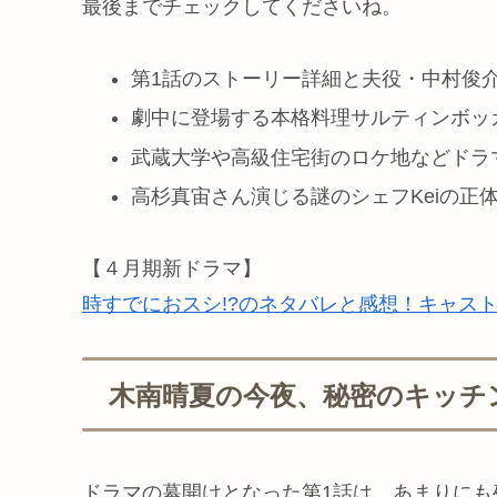
最後までチェックしてくださいね。
第1話のストーリー詳細と夫役・中村俊
劇中に登場する本格料理サルティンボッ
武蔵大学や高級住宅街のロケ地などドラ
高杉真宙さん演じる謎のシェフKeiの正
【４月期新ドラマ】
時すでにおスシ!?のネタバレと感想！キャス
木南晴夏の今夜、秘密のキッチ
ドラマの幕開けとなった第1話は、あまりに