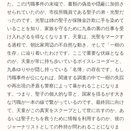
た。この汚職事件の末端で、書類の偽造や隠蔽に加担さ
せられていたのが、市役所職員である聖子の弟・光聖だ
ったのです。光聖は姉の聖子が保険金詐欺に手を染めて
いることを知り、家族を守るために九条の裏の仕事を受
け入れざるを得なくなります。天童は、光聖をマークす
る過程で、朝比家周辺の不自然な動き、そして「一樹の
生存」に辿り着いたわけです。ここで重要な伏線となる
のが、天童が常に持ち歩いているボイスレコーダーと、
九条ゆりやが隠し持っている「名簿」の存在です。もし
汚職事件が公になれば、関連する調査の中で一樹の失踪
や再出現の矛盾も警察によって暴かれることになりま
す。つまり、聖子の個人的な罪と、国家を揺るがす大き
な汚職が一本の線で繋がっているのです。最終回に向け
て、天童がこの真実をスクープとして世に出すのか、あ
るいは聖子たちを救うために情報を利用するのか、彼の
ジャーナリストとしての矜持が問われることになりま