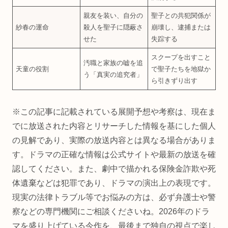
親友を装い、自分の
聖子との共犯関係が
紗春の運命
殺人を聖子に隠蔽さ
崩壊し、逮捕または
せた
失踪する
スクープを出すこと
汚職と家族の嘘を追
天童の役割
で聖子たちを地獄か
う「真実の追究者」
ら引きずり出す
※この記事に記載されている展開予想や考察は、現在ま
でに放送された内容とリサーチした情報を基にした個人
の見解であり、実際の放送内容とは異なる場合がありま
す。ドラマの正確な情報は公式サイトや最新の放送を確
認してください。また、劇中で描かれる保険金詐欺や死
体遺棄などは犯罪であり、ドラマの演出上の表現です。
現実の法律トラブル等でお悩みの方は、必ず弁護士や警
察などの専門機関にご相談くださいね。2026年のドラ
マを盛り上げている今作を、最後まで独自の視点で楽し