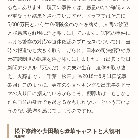
る点にあります。現実の事件では、悪意のない確認ミス
が重なった結果とされていますが、ドラマではそこに
5,000万円という生命保険金の存在を絡め、人間の欲望
と罪悪感を鮮明に浮き彫りにしています。実際の事件に
おける警察の対応や遺体確認のプロセスについては、当
時の報道でも大きく取り上げられ、日本の司法解剖や身
元確認制度の課題を浮き彫りにしました。（出典：朝日
新聞デジタル『死んだはずの夫が生存 遺体を取り違
え、火葬まで… 千葉・松戸』 ※2018年6月11日記事
参照）このように、実在のショッキングな出来事をドラ
マの入り口に据えているからこそ、視聴者は「もしかし
たら自分の身近でも起きるかもしれない」という言いよ
うのない恐怖を感じてしまうのですね。
松下奈緒や安田顕ら豪華キャストと人物相