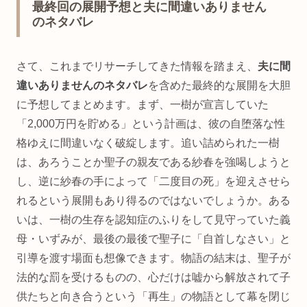
最終回の展開予想と夫に間違いありません
のネタバレ
さて、これまでリサーチしてきた情報を踏まえ、
夫に間
違いありませんのネタバレ
を含めた最終的な展開を大胆
に予想してまとめます。まず、一樹が宣言していた
「2,000万円を貯める」という計画は、彼の自堕落な性
格ゆえに間違いなく破綻します。追い詰められた一樹
は、あろうことか聖子の親友である紗春を強喝しようと
し、逆に紗春の手によって「二度目の死」を迎えさせら
れるという展開もあり得るのではないでしょうか。ある
いは、一樹の生存を認知症のふりをして見守っていた義
母・いずみが、最後の最後で聖子に「自首しなさい」と
引導を渡す場面も想像できます。物語の結末は、聖子が
法的な罰を受けるものの、心だけは嘘から解放されて子
供たちと向き合うという「再生」の物語として幕を閉じ