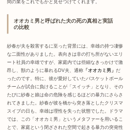
間の業をこれでもかと見せつけてくれます。
オオカミ男と呼ばれた夫の死の真相と実話
の比較
紗春が夫を殺害するに至った背景には、幸雄の持つ凄惨
な二面性がありました。表向きは非の打ち所がないエリ
ート社員の幸雄ですが、家庭内では些細なきっかけで激
昂し、獣のように暴れるDV夫、通称
「オオカミ男」
だ
ったのです。特に、彼が愛好していたバスケットボール
チームが試合に負けることが「スイッチ」となり、その
たびに紗春と娘は命の危険を感じるほどの暴力にさらさ
れてきました。紗春が彼を橋から突き落としたクリスマ
スイブの日も、幸雄は理性を失った状態でした。ドラマ
では、この「オオカミ男」というメタファーを用いるこ
とで、家庭という閉ざされた空間で起きる暴力の突発性