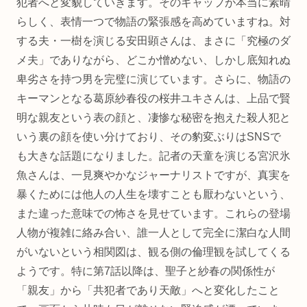
犯者へと変貌していきます。そのギャップが本当に素晴
らしく、表情一つで物語の緊張感を高めていますね。対
する夫・一樹を演じる安田顕さんは、まさに「究極のダ
メ夫」でありながら、どこか憎めない、しかし底知れぬ
卑劣さを持つ男を完璧に演じています。さらに、物語の
キーマンとなる葛原紗春役の桜井ユキさんは、上品で賢
明な親友という表の顔と、凄惨な秘密を抱えた殺人犯と
いう裏の顔を使い分けており、その豹変ぶりはSNSで
も大きな話題になりました。記者の天童を演じる宮沢氷
魚さんは、一見爽やかなジャーナリストですが、真実を
暴くためには他人の人生を壊すことも厭わないという、
また違った意味での怖さを見せています。これらの登場
人物が複雑に絡み合い、誰一人として完全に潔白な人間
がいないという相関図は、観る側の倫理観を試してくる
ようです。特に第7話以降は、聖子と紗春の関係性が
「親友」から「共犯者であり天敵」へと変化したこと