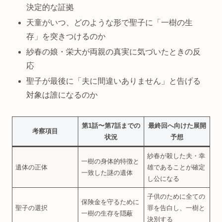
決定的な証拠
天童がいつ、どのような形で聖子に「一樹の生
存」を突きつけるのか
紗春の娘・栄大が両親の真実に気づいたときの反
応
聖子が最後に「夫に間違いありません」と告げる
対象は誰になるのか
第1話〜第7話までの
最終回へ向けた展開
考察項目
状況
予想
紗春が殺した夫・幸
一樹の身体的特徴と
遺体の正体
雄であることが確定
一致した謎の遺体
し公になる
子供のために全ての
保険金を守るために
聖子の選択
罪を告白し、一樹と
一樹の生存を隠蔽
決別する