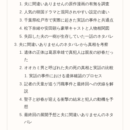
夫に間違いありませんの原作漫画の有無を調査
人気の韓国ドラマと混同されやすい設定の違い
千葉県松戸市で実際に起きた実話の事件と共通点
松下奈緒や安田顕ら豪華キャストと人物相関図
失踪した夫の一樹が生存していた一話のネタバレ
夫に間違いありませんのネタバレから真相を考察
遺体の正体は葛原幸雄で真犯人は親友の紗春だっ
た
オオカミ男と呼ばれた夫の死の真相と実話の比較
実話の事件における遺体確認のプロセス
記者の天童が追う汚職事件と最終回への伏線を解
説
聖子と紗春が迎える衝撃の結末と犯人の動機を予
想
最終回の展開予想と夫に間違いありませんのネタ
バレ