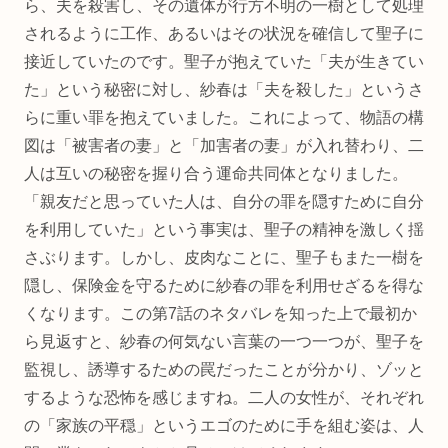
ら、夫を殺害し、その遺体が行方不明の一樹として処理
されるように工作、あるいはその状況を確信して聖子に
接近していたのです。聖子が抱えていた「夫が生きてい
た」という秘密に対し、紗春は「夫を殺した」というさ
らに重い罪を抱えていました。これによって、物語の構
図は「被害者の妻」と「加害者の妻」が入れ替わり、二
人は互いの秘密を握り合う運命共同体となりました。
「親友だと思っていた人は、自分の罪を隠すために自分
を利用していた」という事実は、聖子の精神を激しく揺
さぶります。しかし、皮肉なことに、聖子もまた一樹を
隠し、保険金を守るために紗春の罪を利用せざるを得な
くなります。この第7話のネタバレを知った上で最初か
ら見返すと、紗春の何気ない言葉の一つ一つが、聖子を
監視し、誘導するための罠だったことが分かり、ゾッと
するような恐怖を感じますね。二人の女性が、それぞれ
の「家族の平穏」というエゴのために手を組む姿は、人