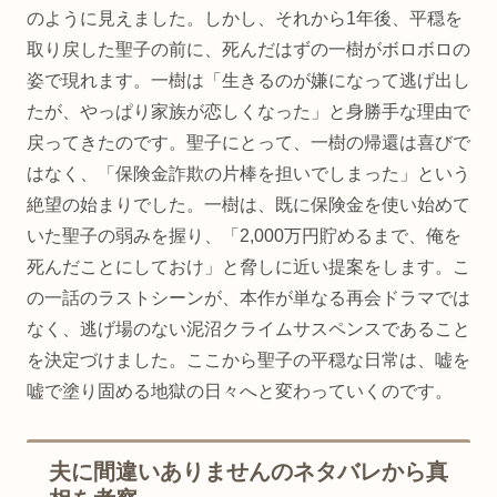
のように見えました。しかし、それから1年後、平穏を
取り戻した聖子の前に、死んだはずの一樹がボロボロの
姿で現れます。一樹は「生きるのが嫌になって逃げ出し
たが、やっぱり家族が恋しくなった」と身勝手な理由で
戻ってきたのです。聖子にとって、一樹の帰還は喜びで
はなく、「保険金詐欺の片棒を担いでしまった」という
絶望の始まりでした。一樹は、既に保険金を使い始めて
いた聖子の弱みを握り、「2,000万円貯めるまで、俺を
死んだことにしておけ」と脅しに近い提案をします。こ
の一話のラストシーンが、本作が単なる再会ドラマでは
なく、逃げ場のない泥沼クライムサスペンスであること
を決定づけました。ここから聖子の平穏な日常は、嘘を
嘘で塗り固める地獄の日々へと変わっていくのです。
夫に間違いありませんのネタバレから真