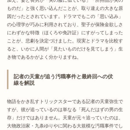
加え、妻と長男が「夫の服に似ている」「所持品が夫の
ものだ」と強く思い込んだことが、取り違えの大きな原
因だったとされています。ドラマでもこの「思い込み」
の心理学が巧みに利用されており、聖子が保険金欲しさ
にわずかな特徴（ほくろや免許証）にすがってしまった
ことが、悲劇を決定づけました。現実とドラマを比較す
ると、いかに人間が「見たいものだけを見てしまう」生
き物であるかがよく分かりますね。
記者の天童が追う汚職事件と最終回への伏
線を解説
物語をかき乱すトリックスターである記者の天童弥生で
すが、彼が追っているのは単なる「死んだはずの男の生
存」だけではありません。天童が元々追っていたのは、
大物政治家・九条ゆりやに関わる大規模な汚職事件でし