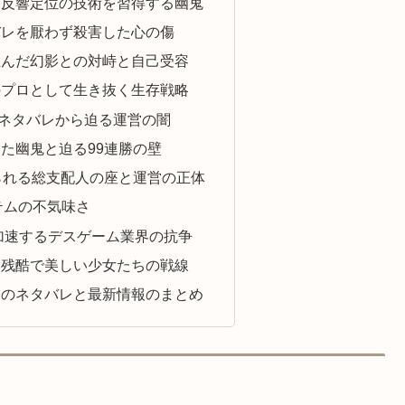
し反響定位の技術を習得する幽鬼
バレを厭わず殺害した心の傷
生んだ幻影との対峙と自己受容
のプロとして生き抜く生存戦略
ネタバレから迫る運営の闇
た幽鬼と迫る99連勝の壁
られる総支配人の座と運営の正体
テムの不気味さ
ず加速するデスゲーム業界の抗争
た残酷で美しい少女たちの戦線
うのネタバレと最新情報のまとめ