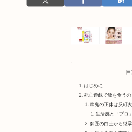
目
はじめに
死亡遊戯で飯を食うの
幽鬼の正体は反町友
生活感と「プロ
師匠の白士から継承