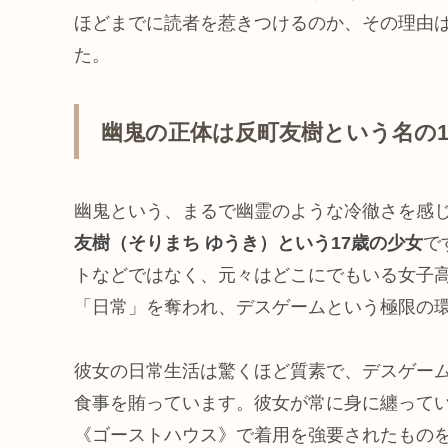
ほどまでに読者を惹きつけるのか、その理由
た。
幽鬼の正体は反町友樹という名の1
幽鬼という、まるで幽霊のような冷徹さを感
友樹（そりまち ゆうき）という17歳の少女
で
トなどではなく、元々はどこにでもいる女子
「日常」を奪われ、デスゲームという極限の
彼女の日常生活は驚くほど質素で、デスゲー
食事を賄っています。彼女が常に身に纏ってい
《ゴーストハウス》で着用を強要されたもの