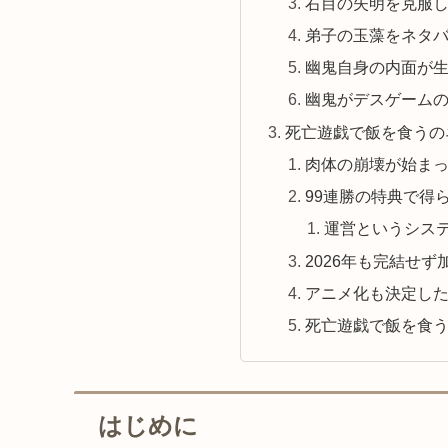
右目の失明を克服
弟子の玉藻をネタ
幽鬼自身の内面が
幽鬼がデスゲーム
死亡遊戯で飯を食うの
肉体の崩壊が始まっ
99連勝の特典で得
運営というシス
2026年も完結せ
アニメ化も決定し
死亡遊戯で飯を食
はじめに