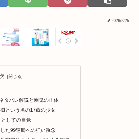
2026/3/25
次
ネタバレ解説と幽鬼の正体
樹という名の17歳の少女
」としての自覚
した99連勝への強い執念